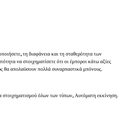
οποιήσετε, τη διαφάνεια και τη σταθερότητα των
τότητα να στοιχηματίσετε ότι οι έμποροι κάτω αξίες
δους θα απολαύσουν πολλά συναρπαστικά μπόνους.
ημα στοιχηματισμού όλων των τύπων, Αυτόματη εκκίνηση.