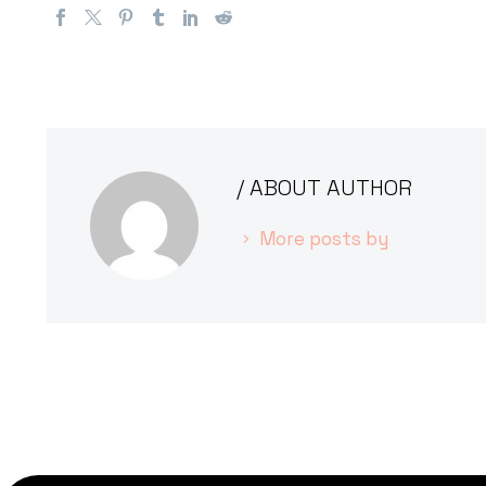
/ ABOUT AUTHOR
More posts by