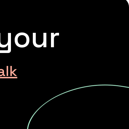
 your
alk