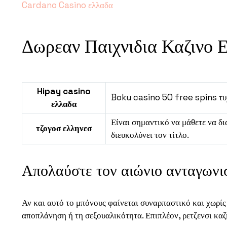
Cardano Casino ελλαδα
Δωρεαν Παιχνιδια Καζινο 
Hipay casino
Boku casino 50 free spins τυχα
ελλαδα
Είναι σημαντικό να μάθετε να δι
τζογοσ ελληνεσ
διευκολύνει τον τίτλο.
Απολαύστε τον αιώνιο ανταγωνι
Αν και αυτό το μπόνους φαίνεται συναρπαστικό και χωρίς
αποπλάνηση ή τη σεξουαλικότητα. Επιπλέον, ρετζενσι καζ