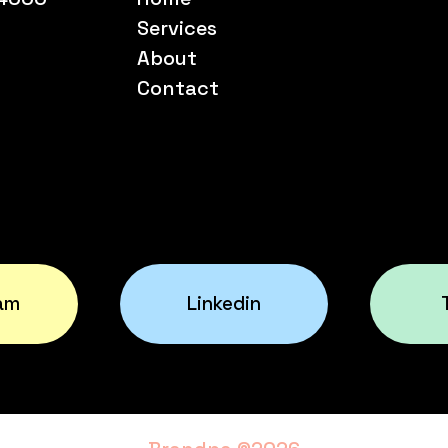
Services
About
Contact
ram
Linkedin