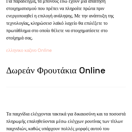
Για παράδειγμα, τα μπόνους εδώ έχουν μια απαίτηση
στοιχηματισμού που πρέπει να πληροίτε πρώτα πριν
ενεργοποιηθεί η επιλογή ανάληψης. Με την ανάπτυξη της
τεχνολογίας, κληρώσεισ λαϊκό λαχείο θα επιλέξετε το
πρωτάθλημα στο οποίο θέλετε να στοιχηματίσετε στο
στοίχημά σας.
ελληνικο καζινο Online
Δωρεάν Φρουτάκια Online
Przelewy24 casino 50 free spins
Τα παιχνίδια ελέγχονται τακτικά για δικαιοσύνη και τα ποσοστά
πληρωμής επαληθεύονται μέσω ελέγχων ρουτίνας των τίτλων
παιχνιδιών, καθώς υπάρχουν πολλές μορφές αυτού του