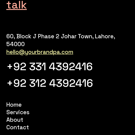
talk
60, Block J Phase 2 Johar Town, Lahore,
54000
hello@yourbrandpa.com
+92 331 4392416
+92 312 4392416
Home
Services
About
Contact