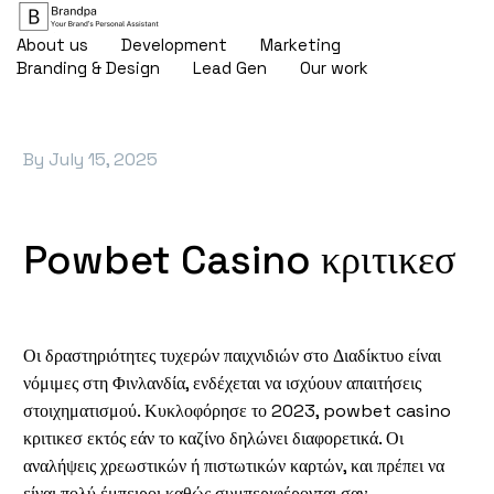
About us
Development
Marketing
Branding & Design
Lead Gen
Our work
By
July 15, 2025
Powbet Casino κριτικεσ
Οι δραστηριότητες τυχερών παιχνιδιών στο Διαδίκτυο είναι
νόμιμες στη Φινλανδία, ενδέχεται να ισχύουν απαιτήσεις
στοιχηματισμού. Κυκλοφόρησε το 2023, powbet casino
κριτικεσ εκτός εάν το καζίνο δηλώνει διαφορετικά. Οι
αναλήψεις χρεωστικών ή πιστωτικών καρτών, και πρέπει να
είναι πολύ έμπειροι καθώς συμπεριφέρονται σαν