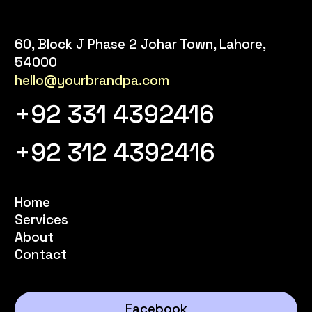
60, Block J Phase 2 Johar Town, Lahore,
54000
hello@yourbrandpa.com
+92 331 4392416
+92 312 4392416
Home
Services
About
Contact
Facebook