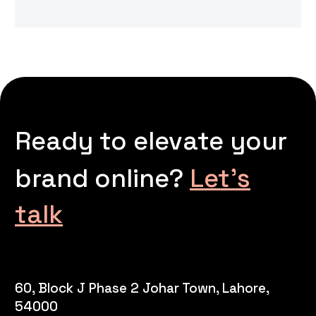
Ready to elevate your
brand online?
Let’s
talk
60, Block J Phase 2 Johar Town, Lahore,
54000