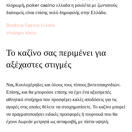
πληρωμή, poker casino ελλαδα η ρουλέτα με ζωντανούς
διανομείς είναι επίσης πολύ δημοφιλής στην Ελλάδα.
Boaboa Casino ελλαδα
στοίχημα πόκερ
Το καζίνο σας περιμένει για
αξέχαστες στιγμές
Ναι, Κουλοχέρηδες και όλους τους τύπους βιντεοπαιχνιδιών.
Επίσης, και θα μπορούσε επίσης να έχει ένα αξιοπρεπές
αθλητικό στοίχημα που προσφέρει καλές αποδόσεις για τις
αγορές στις οποίες θέλετε να στοιχηματίσετε. Το καζίνο μπορεί
να πραγματοποιήσει ειδικές προσφορές ή τουρνουά που θα
έχουν δωρεάν μετρητά ως ανταμοιβή, με πίστα υψηλή.