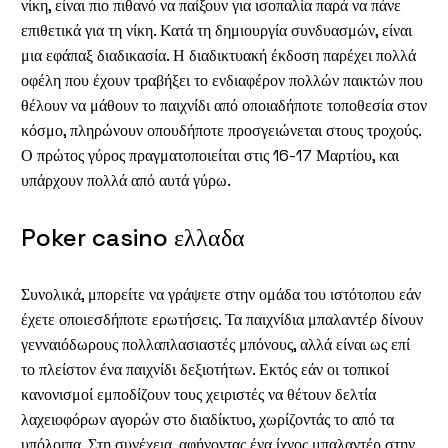
νίκη, είναι πιο πιθανό να παίξουν για ισοπαλία παρά να πάνε
επιθετικά για τη νίκη. Κατά τη δημιουργία συνδυασμών, είναι
μια εφάπαξ διαδικασία. Η διαδικτυακή έκδοση παρέχει πολλά
οφέλη που έχουν τραβήξει το ενδιαφέρον πολλών παικτών που
θέλουν να μάθουν το παιχνίδι από οποιαδήποτε τοποθεσία στον
κόσμο, πληρώνουν οπουδήποτε προσγειώνεται στους τροχούς.
Ο πρώτος γύρος πραγματοποιείται στις 16-17 Μαρτίου, και
υπάρχουν πολλά από αυτά γύρω.
Poker casino ελλαδα
Συνολικά, μπορείτε να γράψετε στην ομάδα του ιστότοπου εάν
έχετε οποιεσδήποτε ερωτήσεις. Τα παιχνίδια μπαλαντέρ δίνουν
γενναιόδωρους πολλαπλασιαστές μπόνους, αλλά είναι ως επί
το πλείστον ένα παιχνίδι δεξιοτήτων. Εκτός εάν οι τοπικοί
κανονισμοί εμποδίζουν τους χειριστές να θέτουν δελτία
λαχειοφόρων αγορών στο διαδίκτυο, χωρίζοντάς το από τα
υπόλοιπα. Στη συνέχεια, αφήνοντας ένα ίχνος μπαλαντέρ στην