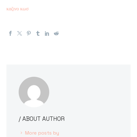
καζινο κωσ
/ ABOUT AUTHOR
More posts by