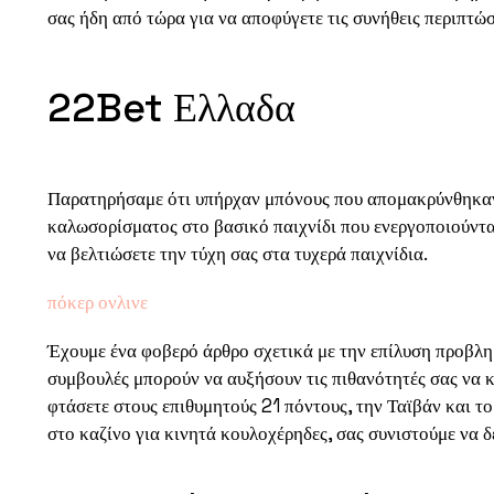
σας ήδη από τώρα για να αποφύγετε τις συνήθεις περιπτώσ
22Bet Ελλαδα
Παρατηρήσαμε ότι υπήρχαν μπόνους που απομακρύνθηκαν απ
καλωσορίσματος στο βασικό παιχνίδι που ενεργοποιούνται 
να βελτιώσετε την τύχη σας στα τυχερά παιχνίδια.
πόκερ ονλινε
Έχουμε ένα φοβερό άρθρο σχετικά με την επίλυση προβλημ
συμβουλές μπορούν να αυξήσουν τις πιθανότητές σας να κ
φτάσετε στους επιθυμητούς 21 πόντους, την Ταϊβάν και το
στο καζίνο για κινητά κουλοχέρηδες, σας συνιστούμε να δ