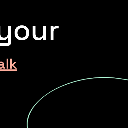
 your
alk