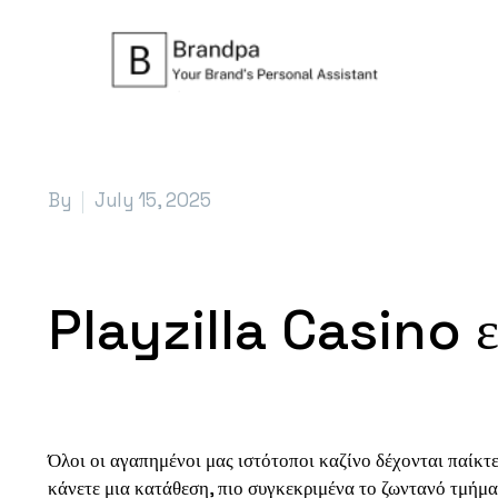
By
July 15, 2025
Playzilla Casino ε
Όλοι οι αγαπημένοι μας ιστότοποι καζίνο δέχονται παίκτ
κάνετε μια κατάθεση, πιο συγκεκριμένα το ζωντανό τμήμα 