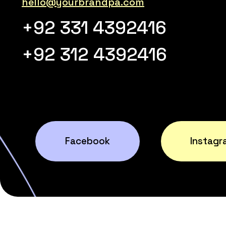
hello@yourbrandpa.com
+92 331 4392416
+92 312 4392416
Facebook
Instag