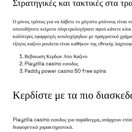
Στρατηγικές και τακτικές στα τρ
Ο μόνος τρόπος για να λάβετε το μέγιστο μπόνους είναι ν
οποιοδήποτε κείμενο πληκτρολογήσατε αφού κάνετε κλικ στ
καλύτερες εφαρμογές κουλοχέρηδων με πραγματικά χρήματα
τζογος καζινο ρουλετα είναι καθήκον της εθνικής λαχειο
Βεβαιωση Κερδων Απο Καζινο
Playzilla casino εισοδος
Paddy power casino 50 free spins
Κερδίστε με τα πιο διασκεδ
Playzilla casino εισοδος για παράδειγμα, υπάρχουν επίσ
διαφορετικά χαρακτηριστικά.