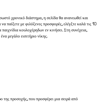
 σωστό χρονικό διάστημα, η σελίδα θα ανανεωθεί και
 να παίξετε με φιλόξενες προσφορές, ελέγξτε καλά τις 10
 παιχνίδια κουλοχέρηδων εν κινήσει. Στη συνέχεια,
ένα μεγάλο εισιτήριο νίκης.
ρο της προσοχής, που προσφέρει μια σειρά από