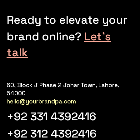
Ready to elevate your
brand online?
Let’s
talk
60, Block J Phase 2 Johar Town, Lahore,
54000
hello@yourbrandpa.com
+92 331 4392416
+92 312 4392416