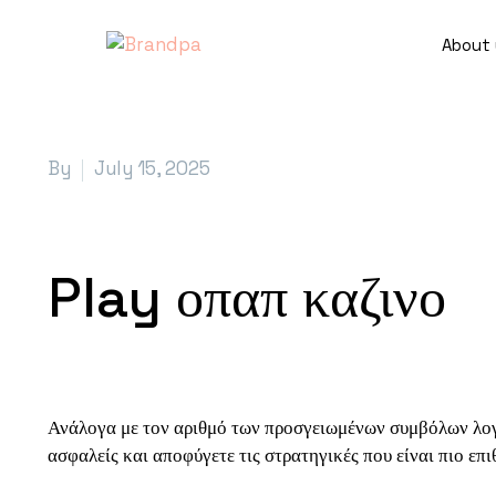
About 
By
July 15, 2025
Play οπαπ καζινο
Ανάλογα με τον αριθμό των προσγειωμένων συμβόλων λογοτ
ασφαλείς και αποφύγετε τις στρατηγικές που είναι πιο επι