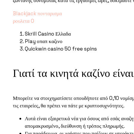
ζωντανής συνομιλίας κατά τις εργάσιμες ώρες, δοκιμάστε 
Blackjack πονταρισμα
ρουλετα 0
Skrill Casino Ελλαδα
Play οπαπ καζινο
Quickwin casino 50 free spins
Γιατί τα κινητά καζίνο είν
Μπορείτε να στοιχηματίσετε οπουδήποτε από 0,10 νομίσμα
τις εταιρείες, θα πρέπει να πάτε με κρυπτοσυχνότητες.
Αυτά είναι εξαιρετικά νέα για όσους από εσάς αναζη
απομακρυσμένο, διεύθυνση ή τρόπος πληρωμής.
Για παράδειγμα, οι χρήστες που παίζουν σε υπεράκτ