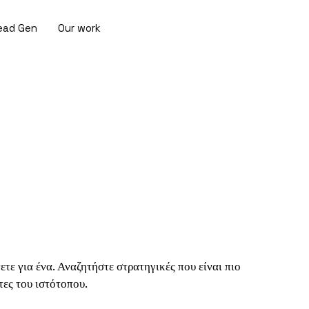
ead Gen
Our work
ε για ένα. Αναζητήστε στρατηγικές που είναι πιο
τες του ιστότοπου.