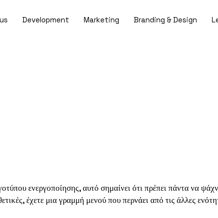
us
Development
Marketing
Branding & Design
L
ύπου ενεργοποίησης, αυτό σημαίνει ότι πρέπει πάντα να ψάχνετ
θετικές, έχετε μια γραμμή μενού που περνάει από τις άλλες ενότη