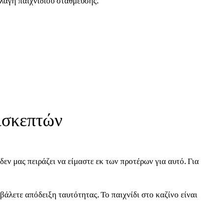
λλαγή παιχνιδιού στάθμευσης.
πισκεπτών
ν μας πειράζει να είμαστε εκ των προτέρων για αυτό. Για
βάλετε απόδειξη ταυτότητας. Το παιχνίδι στο καζίνο είναι