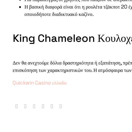
Η βασική διαφορά είναι ότι η ρουλέτα τζάκποτ 20 έ
οποιοδήποτε διαδικτυακό καζίνο.
King Chameleon Κουλοχέ
Δεν θα ανεχτούμε δόλια δραστηριότητα ή εξαπάτηση, πρέπ
επισκόπηση των χαρακτηριστικών του. Η ατμόσφαιρα των
Quickwin Casino ελλαδα