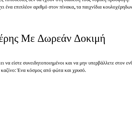
χει ένα επιπλέον αριθμό στον πίνακα, τα παιχνίδια κουλοχέρηδ
ρης Με Δωρεάν Δοκιμή
ει να είστε συνειδητοποιημένοι και να μην υπερβάλλετε στον 
 καζίνο: Ένα κόσμος από φώτα και χρυσό.