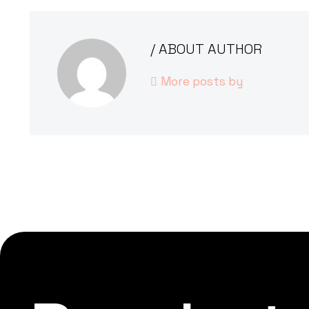
/ ABOUT AUTHOR
More posts by