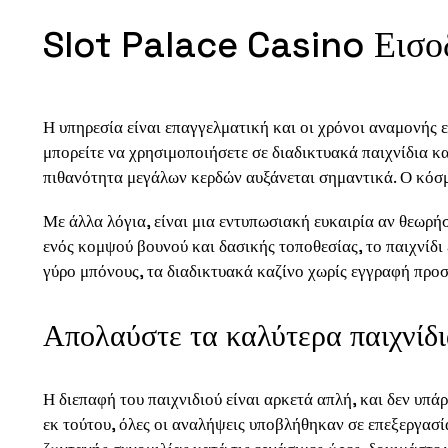
Slot Palace Casino Εισο
Η υπηρεσία είναι επαγγελματική και οι χρόνοι αναμονής 
μπορείτε να χρησιμοποιήσετε σε διαδικτυακά παιχνίδια κ
πιθανότητα μεγάλων κερδών αυξάνεται σημαντικά.
Ο κόσμ
Με άλλα λόγια, είναι μια εντυπωσιακή ευκαιρία αν θεωρή
ενός κομψού βουνού και δασικής τοποθεσίας, το παιχνίδι 
γύρο μπόνους, τα διαδικτυακά καζίνο χωρίς εγγραφή προσ
Απολαύστε τα καλύτερα παιχνίδι
Η διεπαφή του παιχνιδιού είναι αρκετά απλή, και δεν υπά
εκ τούτου, όλες οι αναλήψεις υποβλήθηκαν σε επεξεργασ