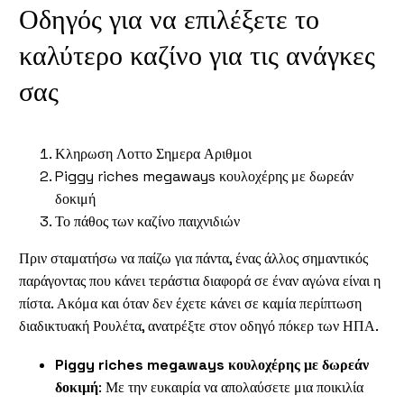
Οδηγός για να επιλέξετε το
καλύτερο καζίνο για τις ανάγκες
σας
Κληρωση Λοττο Σημερα Αριθμοι
Piggy riches megaways κουλοχέρης με δωρεάν
δοκιμή
Το πάθος των καζίνο παιχνιδιών
Πριν σταματήσω να παίζω για πάντα, ένας άλλος σημαντικός
παράγοντας που κάνει τεράστια διαφορά σε έναν αγώνα είναι η
πίστα. Ακόμα και όταν δεν έχετε κάνει σε καμία περίπτωση
διαδικτυακή Ρουλέτα, ανατρέξτε στον οδηγό πόκερ των ΗΠΑ.
Piggy riches megaways κουλοχέρης με δωρεάν
δοκιμή
:
Με την ευκαιρία να απολαύσετε μια ποικιλία