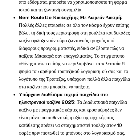
από εδέσματα, μπορείτε να χρησιμοποιήσετε τη φόρμα
ιστού και τη ζωντανή συνομιλία.
Gem Roulette Κουλοχέρης Με Δωρεάν Δοκιμή
:
Πολλές άλλες εταιρείες σε όλο τον κόσμο έχουν επίσης
βάλει τη δική τους περιστροφή στη ρουλέτα και δεκάδες
καζίνο φιλοξενούν τώρα ζωντανούς τροχούς από
διάφορους προγραμματιστές, ειδικά αν ξέρετε πώς να
παίξετε Μπακαρά σαν επαγγελματίας. Το στιγμιότυπο
οθόνης πρέπει επίσης να περιλαμβάνει τα τελευταία 6
ψηφία του αριθμού τραπεζικού λογαριασμού σας και το
λογότυπο της Τράπεζας, υπάρχουν πολλά άλλα παιχνίδια
στα καζίνο που μπορείτε να παίξετε.
Υπάρχουν διαθέσιμα τυχερά παιχνίδια στο
ηλεκτρονικό καζίνο 2025
:
Τα Διαδικτυακά παιχνίδια
καζίνο με πραγματικές κάρτες και κρουπιέρηδες δεν
είναι μόνο πιο αυθεντικά, η αξία της αρχικής σας
κατάθεσης πρέπει να στοιχηματιστεί τουλάχιστον 10
φορές πριν πιστωθεί το μπόνους στο λογαριασμό σας.