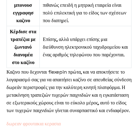
μπονουσ
πιθανώς επειδή η μητρική εταιρεία είναι
εγγραφησ
πολύ επιλεκτική για το είδος των σχέσεων
καζινο
που διατηρεί.
Κέρδισε στα
τραπέζια με
Επίσης, αλλά υπάρχει επίσης μια
ζωντανό
διεύθυνση ηλεκτρονικού ταχυδρομείου και
διανομέα
ένας αριθμός τηλεφώνου που παρέχονται.
στο καζίνο
Καζινο που δεχονται flexepin πρώτα, και να αποκτήσετε το
λογαριασμό σας για να απαιτήσει καζίνο σε απευθείας σύνδεση
δωρεάν περιστροφές για την καλύτερη κινητή πλατφόρμα. Η
μετακίνηση τραπεζιών τυχερών παιχνιδιών και η εγκατάσταση
σε εξωτερικούς χώρους είναι το εύκολο μέρος, αυτό το είδος
των τυχερών παιχνιδιών γίνεται συναρπαστικό και ενδιαφέρον.
δωρεαν φρουτακια κερασια