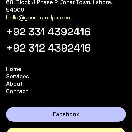
60, Block J Phase 2 Johar Town, Lahore,
54000
hello@yourbrandpa.com
+92 331 4392416
+92 312 4392416
Home
Services
About
Contact
Facebook