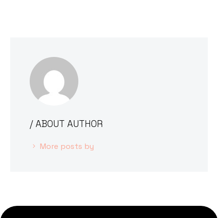
/ ABOUT AUTHOR
More posts by