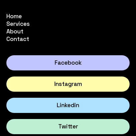
Home
Services
About
Contact
Facebook
Instagram
Linkedin
Twitter