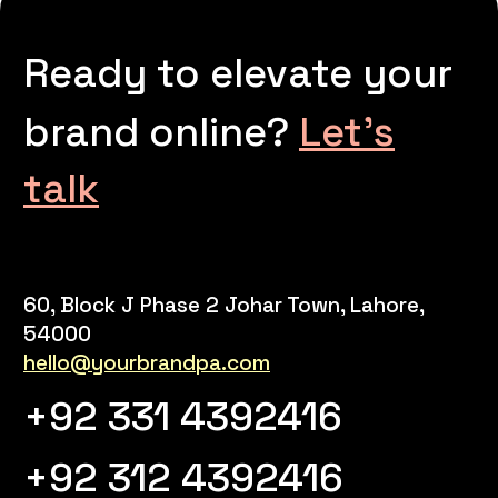
Ready to elevate your
brand online?
Let’s
talk
60, Block J Phase 2 Johar Town, Lahore,
54000
hello@yourbrandpa.com
+92 331 4392416
+92 312 4392416