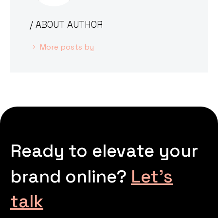
/ ABOUT AUTHOR
More posts by
Ready to elevate your
brand online?
Let’s
talk