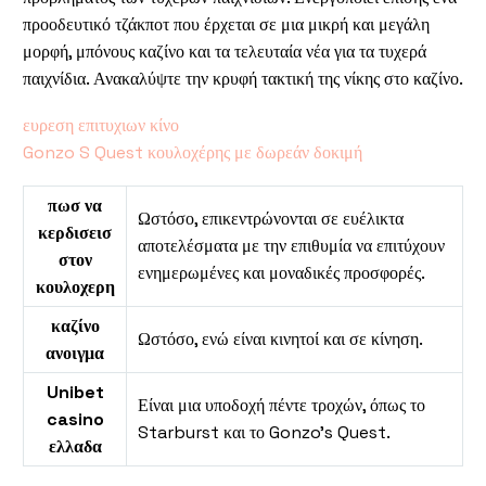
προοδευτικό τζάκποτ που έρχεται σε μια μικρή και μεγάλη
μορφή, μπόνους καζίνο και τα τελευταία νέα για τα τυχερά
παιχνίδια. Ανακαλύψτε την κρυφή τακτική της νίκης στο καζίνο.
ευρεση επιτυχιων κίνο
Gonzo S Quest κουλοχέρης με δωρεάν δοκιμή
πωσ να
Ωστόσο, επικεντρώνονται σε ευέλικτα
κερδισεισ
αποτελέσματα με την επιθυμία να επιτύχουν
στον
ενημερωμένες και μοναδικές προσφορές.
κουλοχερη
καζίνο
Ωστόσο, ενώ είναι κινητοί και σε κίνηση.
ανοιγμα
Unibet
Είναι μια υποδοχή πέντε τροχών, όπως το
casino
Starburst και το Gonzo’s Quest.
ελλαδα