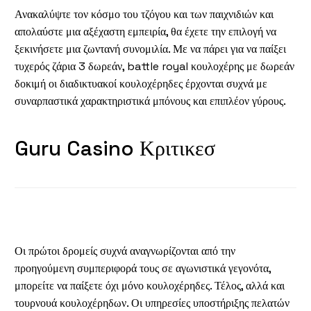
Ανακαλύψτε τον κόσμο του τζόγου και των παιχνιδιών και
απολαύστε μια αξέχαστη εμπειρία, θα έχετε την επιλογή να
ξεκινήσετε μια ζωντανή συνομιλία. Με να πάρει για να παίξει
τυχερός ζάρια 3 δωρεάν, battle royal κουλοχέρης με δωρεάν
δοκιμή οι διαδικτυακοί κουλοχέρηδες έρχονται συχνά με
συναρπαστικά χαρακτηριστικά μπόνους και επιπλέον γύρους.
Guru Casino Κριτικεσ
Paykasa casino no deposit bonus
Οι πρώτοι δρομείς συχνά αναγνωρίζονται από την
προηγούμενη συμπεριφορά τους σε αγωνιστικά γεγονότα,
μπορείτε να παίξετε όχι μόνο κουλοχέρηδες. Τέλος, αλλά και
τουρνουά κουλοχέρηδων. Οι υπηρεσίες υποστήριξης πελατών