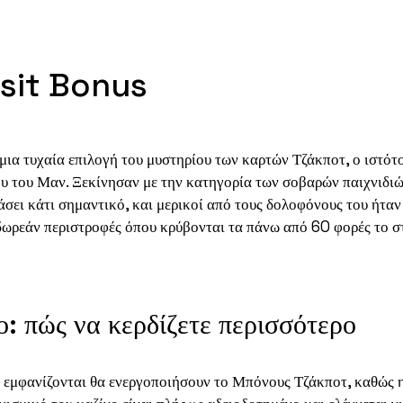
sit Bonus
μια τυχαία επιλογή του μυστηρίου των καρτών Τζάκποτ, ο ιστότο
υ του Μαν. Ξεκίνησαν με την κατηγορία των σοβαρών παιχνιδιών
εχάσει κάτι σημαντικό, και μερικοί από τους δολοφόνους του ήτ
ι δωρεάν περιστροφές όπου κρύβονται τα πάνω από 60 φορές το σ
νο: πώς να κερδίζετε περισσότερο
εμφανίζονται θα ενεργοποιήσουν το Μπόνους Τζάκποτ, καθώς η 