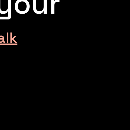
 your
alk