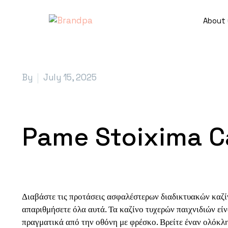
About 
By
July 15, 2025
Pame Stoixima C
Διαβάστε τις προτάσεις ασφαλέστερων διαδικτυακών καζίν
απαριθμήσετε όλα αυτά. Τα καζίνο τυχερών παιχνιδιών εί
πραγματικά από την οθόνη με φρέσκο. Βρείτε έναν ολόκλ