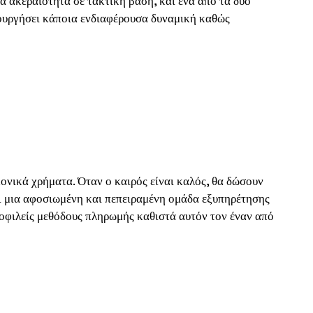
α ακεραιότητα σε τακτική βάση, και ένα από τα δύο
ιουργήσει κάποια ενδιαφέρουσα δυναμική καθώς
κονικά χρήματα. Όταν ο καιρός είναι καλός, θα δώσουν
ει μια αφοσιωμένη και πεπειραμένη ομάδα εξυπηρέτησης
ημοφιλείς μεθόδους πληρωμής καθιστά αυτόν τον έναν από