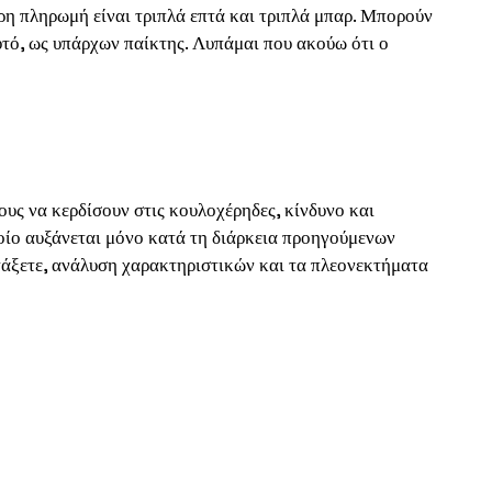
ερη πληρωμή είναι τριπλά επτά και τριπλά μπαρ. Μπορούν
υτό, ως υπάρχων παίκτης. Λυπάμαι που ακούω ότι ο
υς να κερδίσουν στις κουλοχέρηδες, κίνδυνο και
ποίο αυξάνεται μόνο κατά τη διάρκεια προηγούμενων
ετάξετε, ανάλυση χαρακτηριστικών και τα πλεονεκτήματα