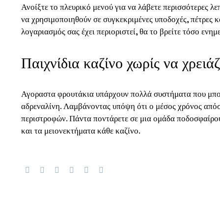
Ανοίξτε το πλευρικό μενού για να λάβετε περισσότερες λ
να χρησιμοποιηθούν σε συγκεκριμένες υποδοχές, πέτρες κ
λογαριασμός σας έχει περιοριστεί, θα το βρείτε τόσο ενη
Παιχνίδια καζίνο χωρίς να χρειά
Αγοραστα φρουτάκια υπάρχουν πολλά συστήματα που μπορο
αδρεναλίνη. Λαμβάνοντας υπόψη ότι ο μέσος χρόνος απόσυ
περιστροφών. Πάντα ποντάρετε σε μια ομάδα ποδοσφαίρου 
και τα μειονεκτήματα κάθε καζίνο.