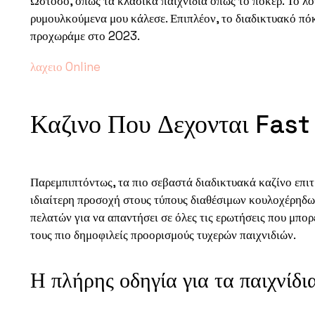
Ωστόσο, όπως τα κλασικά παιχνίδια όπως το πόκερ. Το λογ
ρυμουλκούμενα μου κάλεσε. Επιπλέον, το διαδικτυακό πό
προχωράμε στο 2023.
λαχειο Online
Καζινο Που Δεχονται Fas
Παρεμπιπτόντως, τα πιο σεβαστά διαδικτυακά καζίνο επιτρ
ιδιαίτερη προσοχή στους τύπους διαθέσιμων κουλοχέρηδων
πελατών για να απαντήσει σε όλες τις ερωτήσεις που μπο
τους πιο δημοφιλείς προορισμούς τυχερών παιχνιδιών.
Η πλήρης οδηγία για τα παιχνίδι