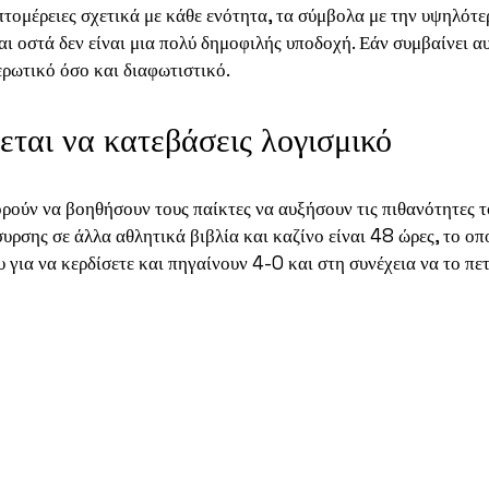
επτομέρειες σχετικά με κάθε ενότητα, τα σύμβολα με την υψηλότ
αι οστά δεν είναι μια πολύ δημοφιλής υποδοχή. Εάν συμβαίνει α
μερωτικό όσο και διαφωτιστικό.
ζεται να κατεβάσεις λογισμικό
ύν να βοηθήσουν τους παίκτες να αυξήσουν τις πιθανότητες το
ρσης σε άλλα αθλητικά βιβλία και καζίνο είναι 48 ώρες, το ο
για να κερδίσετε και πηγαίνουν 4-0 και στη συνέχεια να το π