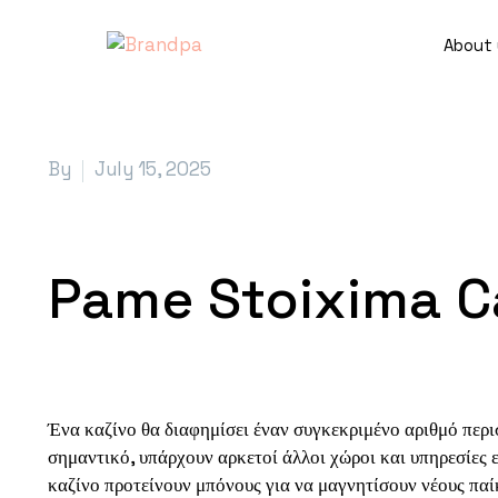
About 
By
July 15, 2025
Pame Stoixima C
Ένα καζίνο θα διαφημίσει έναν συγκεκριμένο αριθμό περ
σημαντικό, υπάρχουν αρκετοί άλλοι χώροι και υπηρεσίες ε
καζίνο προτείνουν μπόνους για να μαγνητίσουν νέους παίκ