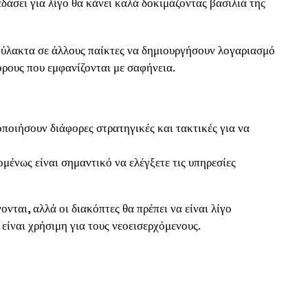
δάσει για λίγο θα κάνει καλά δοκιμάζοντας βασιλιά της
ιφύλακτα σε άλλους παίκτες να δημιουργήσουν λογαριασμό
ρους που εμφανίζονται με σαφήνεια.
ποιήσουν διάφορες στρατηγικές και τακτικές για να
μένως είναι σημαντικό να ελέγξετε τις υπηρεσίες
ται, αλλά οι διακόπτες θα πρέπει να είναι λίγο
 είναι χρήσιμη για τους νεοεισερχόμενους.