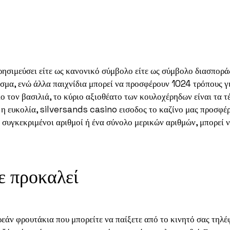
ρησιμεύσει είτε ως κανονικό σύμβολο είτε ως σύμβολο διασποράς
ισμα, ενώ άλλα παιχνίδια μπορεί να προσφέρουν 1024 τρόπους γι
ιο τον βασιλιά, το κύριο αξιοθέατο των κουλοχέρηδων είναι τα 
 η ευκολία, silversands casino εισοδος το καζίνο μας προσφέρ
οι συγκεκριμένοι αριθμοί ή ένα σύνολο μερικών αριθμών, μπορεί 
ε προκαλεί
ρεάν φρουτάκια που μπορείτε να παίξετε από το κινητό σας τηλ