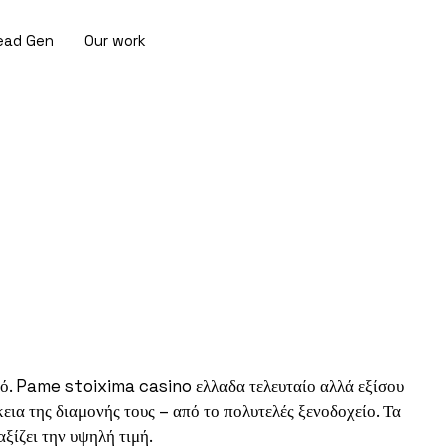
ead Gen
Our work
ικό. Pame stoixima casino ελλαδα τελευταίο αλλά εξίσου
εια της διαμονής τους – από το πολυτελές ξενοδοχείο. Τα
ξίζει την υψηλή τιμή.