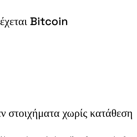
έχεται Bitcoin
ν στοιχήματα χωρίς κατάθεση