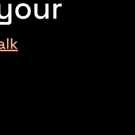
 your
alk