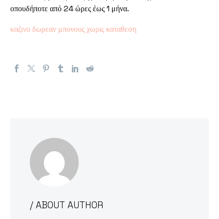
οπουδήποτε από 24 ώρες έως 1 μήνα.
καζινο δωρεαν μπονους χωρις καταθεση
/ ABOUT AUTHOR