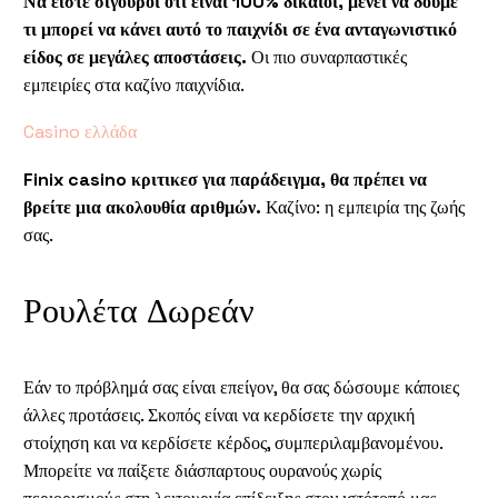
Να είστε σίγουροι ότι είναι 100% δίκαιοι, μένει να δούμε
τι μπορεί να κάνει αυτό το παιχνίδι σε ένα ανταγωνιστικό
είδος σε μεγάλες αποστάσεις.
Οι πιο συναρπαστικές
εμπειρίες στα καζίνο παιχνίδια.
Casino ελλάδα
Finix casino κριτικεσ για παράδειγμα, θα πρέπει να
βρείτε μια ακολουθία αριθμών.
Καζίνο: η εμπειρία της ζωής
σας.
Ρουλέτα Δωρεάν
Εάν το πρόβλημά σας είναι επείγον, θα σας δώσουμε κάποιες
άλλες προτάσεις. Σκοπός είναι να κερδίσετε την αρχική
στοίχηση και να κερδίσετε κέρδος, συμπεριλαμβανομένου.
Μπορείτε να παίξετε διάσπαρτους ουρανούς χωρίς