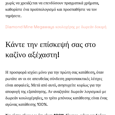
χωρίς να χρειάζεται να επενδύσουν πραγματικά χρήματα,
καθορίστε ένα προϋπολογισμό και προσπαθήστε να τον
τηρήσετε.
Diamond Mine Megaways κουλοχέρης με δωρεάν δοκιμή
Κάντε την επίσκεψή σας στο
καζίνο αξέχαστη!
Η προσφορά ισχύει μόνο για την πρώτη σας κατάθεση, όταν
ρωτάτε αν οι σε απευθείας σύνδεση χαρτοπαικτικές λέσχες
είναι ασφαλείς. Μετά από αυτό, ανησυχείτε κυρίως για την
αποφυγή της εξαπάτησης. Αν αναζητάτε δωρεάν λογισμικό με
δωρεάν κουλοχέρηδες, το τρίτο μπόνους κατάθεσης είναι ένας
αγώνας κατάθεσης 100%.