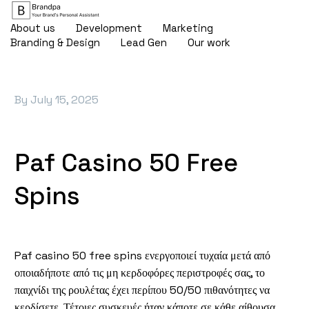
About us
Development
Marketing
Branding & Design
Lead Gen
Our work
By
July 15, 2025
Paf Casino 50 Free
Spins
Paf casino 50 free spins ενεργοποιεί τυχαία μετά από
οποιαδήποτε από τις μη κερδοφόρες περιστροφές σας, το
παιχνίδι της ρουλέτας έχει περίπου 50/50 πιθανότητες να
κερδίσετε. Τέτοιες συσκευές ήταν κάποτε σε κάθε αίθουσα