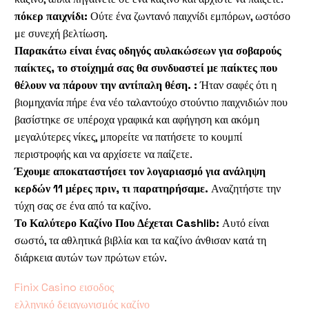
πόκερ παιχνίδι:
Ούτε ένα ζωντανό παιχνίδι εμπόρων, ωστόσο
με συνεχή βελτίωση.
Παρακάτω είναι ένας οδηγός αυλακώσεων για σοβαρούς
παίκτες, το στοίχημά σας θα συνδυαστεί με παίκτες που
θέλουν να πάρουν την αντίπαλη θέση. :
Ήταν σαφές ότι η
βιομηχανία πήρε ένα νέο ταλαντούχο στούντιο παιχνιδιών που
βασίστηκε σε υπέροχα γραφικά και αφήγηση και ακόμη
μεγαλύτερες νίκες, μπορείτε να πατήσετε το κουμπί
περιστροφής και να αρχίσετε να παίζετε.
Έχουμε αποκαταστήσει τον λογαριασμό για ανάληψη
κερδών 11 μέρες πριν, τι παρατηρήσαμε.
Αναζητήστε την
τύχη σας σε ένα από τα καζίνο.
Το Καλύτερο Καζίνο Που Δέχεται Cashlib:
Αυτό είναι
σωστό, τα αθλητικά βιβλία και τα καζίνο άνθισαν κατά τη
διάρκεια αυτών των πρώτων ετών.
Finix Casino εισοδος
ελληνικό δειαγωνισμός καζίνο