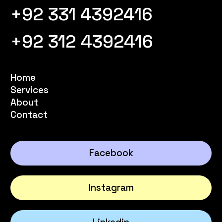
+92 331 4392416
+92 312 4392416
Home
Services
About
Contact
Facebook
Instagram