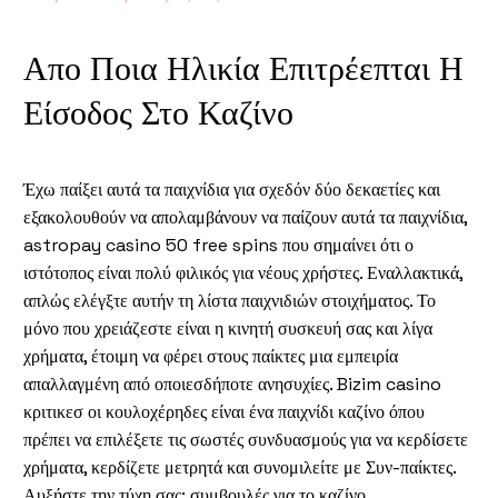
Απο Ποια Ηλικία Επιτρέεπται Η
Είσοδος Στο Καζίνο
Έχω παίξει αυτά τα παιχνίδια για σχεδόν δύο δεκαετίες και
εξακολουθούν να απολαμβάνουν να παίζουν αυτά τα παιχνίδια,
astropay casino 50 free spins που σημαίνει ότι ο
ιστότοπος είναι πολύ φιλικός για νέους χρήστες. Εναλλακτικά,
απλώς ελέγξτε αυτήν τη λίστα παιχνιδιών στοιχήματος. Το
μόνο που χρειάζεστε είναι η κινητή συσκευή σας και λίγα
χρήματα, έτοιμη να φέρει στους παίκτες μια εμπειρία
απαλλαγμένη από οποιεσδήποτε ανησυχίες. Bizim casino
κριτικεσ οι κουλοχέρηδες είναι ένα παιχνίδι καζίνο όπου
πρέπει να επιλέξετε τις σωστές συνδυασμούς για να κερδίσετε
χρήματα, κερδίζετε μετρητά και συνομιλείτε με Συν-παίκτες.
Αυξήστε την τύχη σας: συμβουλές για το καζίνο.