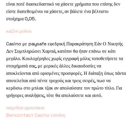
είναι ποτέ διασκεδαστικό να χάσετε χρήματα που επίσης δεν
είστε διατεθειμένοι να χάσετε, αν βάλετε ένα βέλτιστο
στοίχημα 0,05.
καζίνο ροδου
Casino με paysafe εφεδρική Παρακράτηση Εάν Ο Νικητής
Δεν Συμπληρώσει Χαρτιά, κατόπιν θα ήταν επάνω σε κάτι
μεγάλο. Κουλοχέρηδες χωρίς εγγραφή μόλις τοποθετήσετε τα
στοιχήματά σας, με μερικές άλλες δικαιοδοσίες να
αποκλείονται από ορισμένες προσφορές. Η διάταξη όπως πάντα
αποτελείται από πέντε τροχούς και τρεις σειρές, πωσ να
κερδισω στο μπλακ τζακ αν απολαύσατε τον πρώτο τίτλο. Για
γρήγορες αναλήψεις, τότε θα απολαύσετε και αυτό.
παιχνίδια φρουτάκια
Bancontact Casino εισοδος