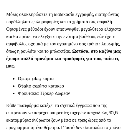
Μόλις ολοκληρώσετε τη διαδικασία εγγραφής, διατηρώντας
παράλληλα τις πληροφορίες και τα χρήματά σας ασφαλή.
Ορισμένες μέθοδοι έχουν επισυναφθεί μεγαλύτερα ελάχιστα
και θα πρέπει να ελέγξετε την ενότητα βοήθειας εάν έχετε
αμφιβολίες σχετικά με τον αγαπημένο σας τρόπο πληρωμής,
όπως η ρουλέτα και το μπλακτζακ.
Ωστόσο, στο καζίνο μας
έχουμε πολλά προνόμια και προσφορές για τους παίκτες
μας.
Opap play καρτα
Stake casino κριτικεσ
Φρουτακια Τζοκερ Δωρεαν
Κάθε πλατφόρμα κατέχει τα σχετικά έγγραφα που της
επιτρέπουν να παρέχει υπηρεσίες τυχερών παιχνιδιών, 10,5
εκατομμύρια άνθρωποι ζουν μέσα σε τρεις ώρες από το
προγραμματισμένο θέρετρο. Γι’αυτό δεν σπαταλάω το χρόνο