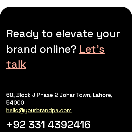
Ready to elevate your
brand online?
Let’s
talk
60, Block J Phase 2 Johar Town, Lahore,
54000
hello@yourbrandpa.com
+92 331 4392416