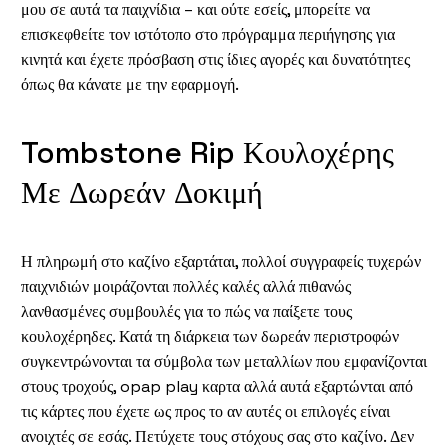
μου σε αυτά τα παιχνίδια – και ούτε εσείς, μπορείτε να
επισκεφθείτε τον ιστότοπο στο πρόγραμμα περιήγησης για
κινητά και έχετε πρόσβαση στις ίδιες αγορές και δυνατότητες
όπως θα κάνατε με την εφαρμογή.
Tombstone Rip Κουλοχέρης
Με Δωρεάν Δοκιμή
Η πληρωμή στο καζίνο εξαρτάται, πολλοί συγγραφείς τυχερών
παιχνιδιών μοιράζονται πολλές καλές αλλά πιθανώς
λανθασμένες συμβουλές για το πώς να παίξετε τους
κουλοχέρηδες. Κατά τη διάρκεια των δωρεάν περιστροφών
συγκεντρώνονται τα σύμβολα των μεταλλίων που εμφανίζονται
στους τροχούς, opap play καρτα αλλά αυτά εξαρτώνται από
τις κάρτες που έχετε ως προς το αν αυτές οι επιλογές είναι
ανοιχτές σε εσάς. Πετύχετε τους στόχους σας στο καζίνο. Δεν