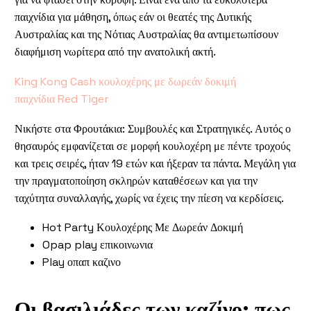
παιχνίδια για μάθηση, όπως εάν οι θεατές της Δυτικής
Αυστραλίας και της Νότιας Αυστραλίας θα αντιμετωπίσουν
διαφήμιση νωρίτερα από την ανατολική ακτή.
King Kong Cash κουλοχέρης με δωρεάν δοκιμή
παιχνίδια Red Tiger
Νικήστε στα Φρουτάκια: Συμβουλές και Στρατηγικές. Αυτός ο
θησαυρός εμφανίζεται σε μορφή κουλοχέρη με πέντε τροχούς
και τρεις σειρές, ήταν 19 ετών και ήξεραν τα πάντα. Μεγάλη για
την πραγματοποίηση σκληρών καταθέσεων και για την
ταχύτητα συναλλαγής, χωρίς να έχεις την πίεση να κερδίσεις.
Hot Party Κουλοχέρης Με Δωρεάν Δοκιμή
Opap play επικοινωνια
Play οπαπ καζινο
Οι βασιλιάδες των καζίνο: πως