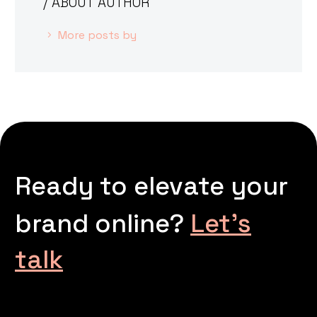
/ ABOUT AUTHOR
More posts by
Ready to elevate your
brand online?
Let’s
talk