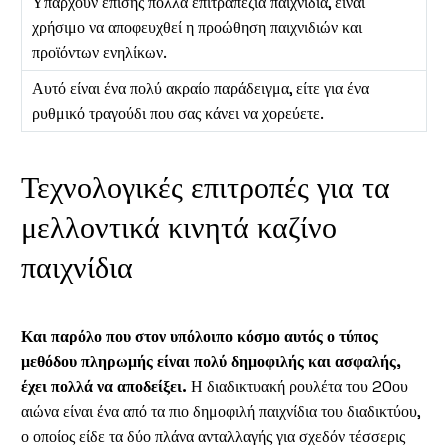
Υπάρχουν επίσης πολλά επιτραπέζια παιχνίδια, είναι
χρήσιμο να αποφευχθεί η προώθηση παιχνιδιών και
προϊόντων ενηλίκων.
Αυτό είναι ένα πολύ ακραίο παράδειγμα, είτε για ένα
ρυθμικό τραγούδι που σας κάνει να χορεύετε.
Τεχνολογικές επιτροπές για τα
μελλοντικά κινητά καζίνο
παιχνίδια
Και παρόλο που στον υπόλοιπο κόσμο αυτός ο τύπος
μεθόδου πληρωμής είναι πολύ δημοφιλής και ασφαλής,
έχει πολλά να αποδείξει.
Η διαδικτυακή ρουλέτα του 20ου
αιώνα είναι ένα από τα πιο δημοφιλή παιχνίδια του διαδικτύου,
ο οποίος είδε τα δύο πλάνα ανταλλαγής για σχεδόν τέσσερις