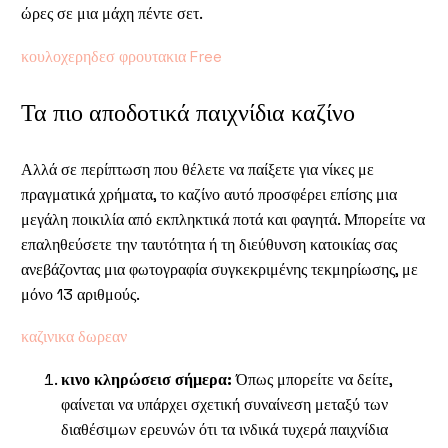
ώρες σε μια μάχη πέντε σετ.
κουλοχερηδεσ φρουτακια Free
Τα πιο αποδοτικά παιχνίδια καζίνο
Αλλά σε περίπτωση που θέλετε να παίξετε για νίκες με
πραγματικά χρήματα, το καζίνο αυτό προσφέρει επίσης μια
μεγάλη ποικιλία από εκπληκτικά ποτά και φαγητά. Μπορείτε να
επαληθεύσετε την ταυτότητα ή τη διεύθυνση κατοικίας σας
ανεβάζοντας μια φωτογραφία συγκεκριμένης τεκμηρίωσης, με
μόνο 13 αριθμούς.
καζινικα δωρεαν
κινο κληρώσεισ σήμερα:
Όπως μπορείτε να δείτε,
φαίνεται να υπάρχει σχετική συναίνεση μεταξύ των
διαθέσιμων ερευνών ότι τα ινδικά τυχερά παιχνίδια