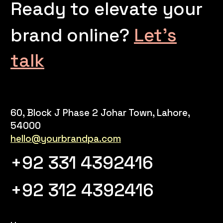
Ready to elevate your
brand online?
Let’s
talk
60, Block J Phase 2 Johar Town, Lahore,
54000
hello@yourbrandpa.com
+92 331 4392416
+92 312 4392416