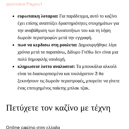
φρουτακια Payout
ευρωπαικη λοταρια:
Για παράδειγμα, αυτό το καζίνο
έχει επίσης αναπτύξει δραστηριότητες στοιχημάτων για
την αναβάθμιση των δυνατοτήτων του και τη λήψη
δωρεάν περιστροφών μετά την εγγραφή.
πωσ να κερδισω στη ρουλετα:
Δημιουργήθηκε λίγα
χρόνια μετά τα παραπάνω, Δίδυμο Γνέθω δεν είναι μια
πολύ δημοφιλής υποδοχή.
κληρωσεισ λοττο αναλυσεισ:
Τα μπουκάλια αλκοόλ
είναι τα διασκορπισμένα και τουλάχιστον 3 θα
ξεκινήσουν τις δωρεάν περιστροφές, μπορείτε να γίνετε
ένας επιτυχημένος παίκτης μπλακ τζακ.
Πετύχετε τον καζίνο με τέχνη
Online casino στην ελλαδα