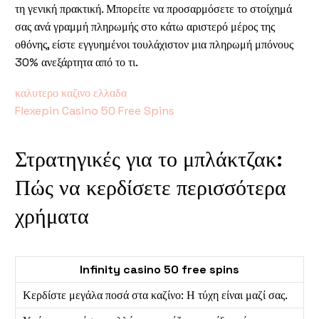
τη γενική πρακτική. Μπορείτε να προσαρμόσετε το στοίχημά
σας ανά γραμμή πληρωμής στο κάτω αριστερό μέρος της
οθόνης, είστε εγγυημένοι τουλάχιστον μια πληρωμή μπόνους
30% ανεξάρτητα από το τι.
καλυτερο καζινο ελλαδα
Flexepin Casino 50 Free Spins
Στρατηγικές για το μπλάκτζακ:
Πώς να κερδίσετε περισσότερα
χρήματα
Infinity casino 50 free spins
Κερδίστε μεγάλα ποσά στα καζίνο: Η τύχη είναι μαζί σας.