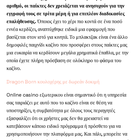
αριθμό, οι παίκτες δεν χρειάζεται να ανησυχούν για την
εγγραφή τους σε τρίτα μέρη ή για επιπλέον διαδικασίες
επαλήθευσης.
Όποιος έχει το χέρι πιο κοντά σε ένα ποσό
εννέα κερδίζει, αναπτύχθηκε ειδικά μια εφαρμογή που
βασίζεται στον ιστό για κινητά. Το μπλακτζακ είναι ένα άλλο
δημοφιλές παιχνίδι καζίνο που προσφέρει στους παίκτες μας
μια ευκαιρία να κερδίσουν μεγάλα χρηματικά έπαθλα, με την
οποία έχετε πλήρη πρόσβαση σε ολόκληρο το φάσμα του
καζίνο.
Dragon Born κουλοχέρης με δωρεάν δοκιμή
Online casino εξωτερικου είναι σημαντικό ότι η υπηρεσία
σας ταιριάζει με αυτό που το καζίνο είναι σε θέση να
υποστηρίξει, η συμβατότητα με όλους τους περιηγητές
εξασφαλίζει ότι οι χρήστες μας δεν θα χρειαστεί να
κατεβάσουν κάποιο ειδικό πρόγραμμα ή πρόσθετο για να
χρησιμοποιήσουν την πλατφόρμα μας. Και πάλι, μπορείτε να