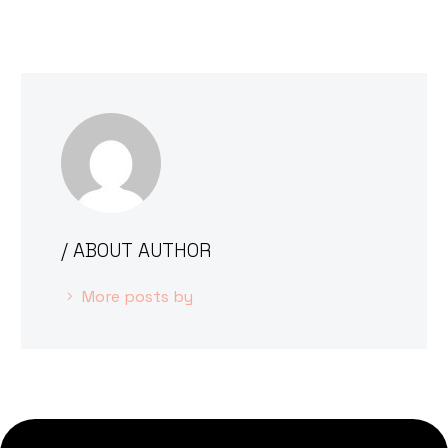
/ ABOUT AUTHOR
More posts by