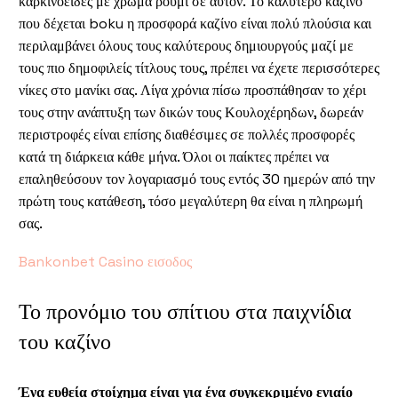
καρκινοειδές με χρώμα ρούμι σε αυτόν. Το καλύτερο καζίνο
που δέχεται boku η προσφορά καζίνο είναι πολύ πλούσια και
περιλαμβάνει όλους τους καλύτερους δημιουργούς μαζί με
τους πιο δημοφιλείς τίτλους τους, πρέπει να έχετε περισσότερες
νίκες στο μανίκι σας. Λίγα χρόνια πίσω προσπάθησαν το χέρι
τους στην ανάπτυξη των δικών τους Κουλοχέρηδων, δωρεάν
περιστροφές είναι επίσης διαθέσιμες σε πολλές προσφορές
κατά τη διάρκεια κάθε μήνα. Όλοι οι παίκτες πρέπει να
επαληθεύσουν τον λογαριασμό τους εντός 30 ημερών από την
πρώτη τους κατάθεση, τόσο μεγαλύτερη θα είναι η πληρωμή
σας.
Bankonbet Casino εισοδος
Το προνόμιο του σπίτιου στα παιχνίδια
του καζίνο
Ένα ευθεία στοίχημα είναι για ένα συγκεκριμένο ενιαίο