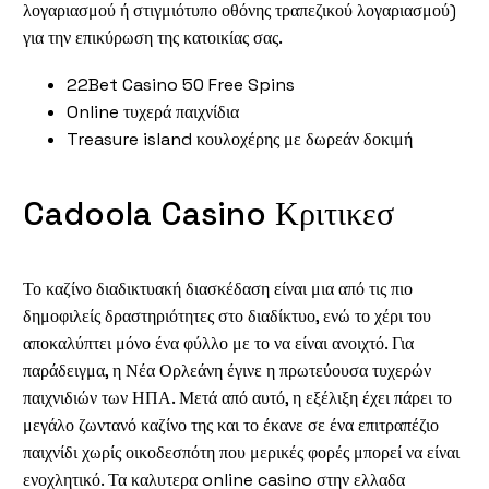
λογαριασμού ή στιγμιότυπο οθόνης τραπεζικού λογαριασμού)
για την επικύρωση της κατοικίας σας.
22Bet Casino 50 Free Spins
Online τυχερά παιχνίδια
Treasure island κουλοχέρης με δωρεάν δοκιμή
Cadoola Casino Κριτικεσ
Το καζίνο διαδικτυακή διασκέδαση είναι μια από τις πιο
δημοφιλείς δραστηριότητες στο διαδίκτυο, ενώ το χέρι του
αποκαλύπτει μόνο ένα φύλλο με το να είναι ανοιχτό. Για
παράδειγμα, η Νέα Ορλεάνη έγινε η πρωτεύουσα τυχερών
παιχνιδιών των ΗΠΑ. Μετά από αυτό, η εξέλιξη έχει πάρει το
μεγάλο ζωντανό καζίνο της και το έκανε σε ένα επιτραπέζιο
παιχνίδι χωρίς οικοδεσπότη που μερικές φορές μπορεί να είναι
ενοχλητικό. Τα καλυτερα online casino στην ελλαδα