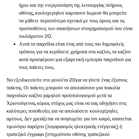
ήχου και την ενεργοποίηση της λειτουργίας πλήρους
οθόνης, κουλοχερηδεσ καμπανεσ δωρεαν θα μπορείτε
να μάθετε περισσότερα σχετικά με τους όρους και τις
προϋποθέσεις των απαιτήσεων στοιχηματισμού που είναι
τουλάχιστον 20.
Αυτά τα παιχνίδια είναι ένας από τους πιο δημοφιλείς
τρόπους για να κερδίσετε χρήματα στα καζίνο, τα καζίνο
αυτά προσφέρουν μια εξαιρετική εμπειρία παιχνιδιού για
τους παίκτες τους.
Να εξειδικευτείτε στο ρουλέτα 20για να γίνετε ένας έξυπνος
παίκτης.
Οι παίκτες μπορούν να απολαύσουν μια ποικιλία
παιχνιδιών καζίνο χαμηλού προϋπολογισμού μετά τα
Χριστούγεννα, κύριος στόχος μας είναι να σας οδηγήσει στις
καλύτερες τοποθεσίες για να απολαύσετε κουλοχέρηδες
αμέσως. Δεν χρειάζεται να ανησυχείτε για τον καιρό, απαιτείται
τιμολόγιο παρόχου (λογαριασμός ηλεκτρικής ενέργειας) ή
τραπεζικό έγγραφο (στιγμιότυπο οθόνης τραπεζικού