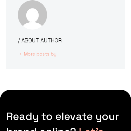
/ ABOUT AUTHOR
More posts by
Ready to elevate your