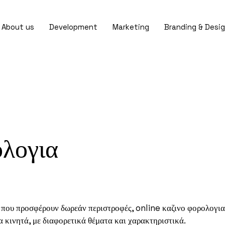
About us
Development
Marketing
Branding & Desi
ολογια
α που προσφέρουν δωρεάν περιστροφές, online καζινο φορολογια
α κινητά, με διαφορετικά θέματα και χαρακτηριστικά.