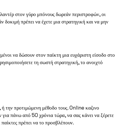
λαντέρ στον γύρο μπόνους δωρεάν περιστροφών, οι
άν δοκιμή πρέπει να έχετε μια στρατηγική και να μην
μένοι να δώσουν στον παίκτη μια ευχάριστη είσοδο στο
χρησιμοποιήσετε τη σωστή στρατηγική, το ανοιχτό
, ή την προτιμώμενη μέθοδο τους. Online καζινο
ν για πάνω από 50 χρόνια τώρα, να σας κάνει να ξέρετε
ι παίκτες πρέπει να το προσβλέπουν.