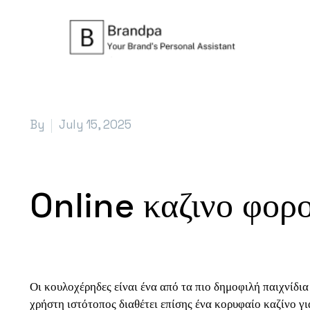
By
July 15, 2025
Online καζινο φορ
Οι κουλοχέρηδες είναι ένα από τα πιο δημοφιλή παιχνίδι
χρήστη ιστότοπος διαθέτει επίσης ένα κορυφαίο καζίνο γι