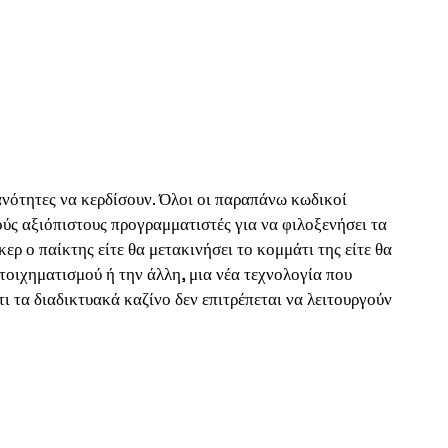
θανότητες να κερδίσουν. Όλοι οι παραπάνω κωδικοί
ούς αξιόπιστους προγραμματιστές για να φιλοξενήσει τα
ερ ο παίκτης είτε θα μετακινήσει το κομμάτι της είτε θα
τοιχηματισμού ή την άλλη, μια νέα τεχνολογία που
τι τα διαδικτυακά καζίνο δεν επιτρέπεται να λειτουργούν