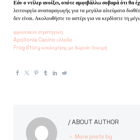
Εάν ο ντίλερ ανοίξει, οπότε αμφιβάλλω σοβαρά ότι θα 
λειτουργία αναπαραγωγής για τα μεγάλα αλιεύματα διαθέσ
δεν είναι. Ακολουθήστε το αστέρι για να κερδίσετε τη μ
φρουτακια στρατηγικη
Apollonia Casino ελλαδα
Frog Story κουλοχέρης με δωρεάν δοκιμή
/ ABOUT AUTHOR
More posts by