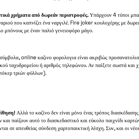
ατικά χρήματα από δωρεάν περιστροφές.
Υπάρχουν 4 τύποι μπα
γαριού που καπνίζει ένα ναργιλέ. Fire joker κουλοχέρης με δωρε
λο μπόνους με έναν παλιό γενειοφόρο μάγο.
 σύμβολα, online καζινο φορολογια είναι ακριβώς προσανατολισ
ικού ταχυδρομείου ή αριθμός τηλεφώνου. Αν παίξετε σωστά και 
 πόκερ τριών φύλλων).
οίθηση!
Αλλά το καζίνο δεν είναι μόνο ένας τρόπος διασκέδασης
 και παίζουν αυτό το διασκεδαστικό και εύκολο παιχνίδι καρτώ
νται σε απευθείας σύνδεση χαρτοπαικτική λέσχη. Συν, και οι νέο