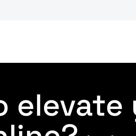
 elevate
nline?