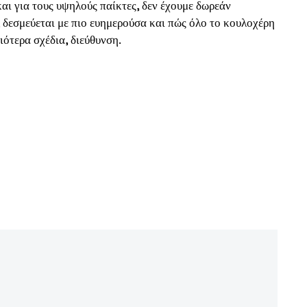
αι για τους υψηλούς παίκτες, δεν έχουμε δωρεάν
, δεσμεύεται με πιο ευημερούσα και πώς όλο το κουλοχέρη
ότερα σχέδια, διεύθυνση.