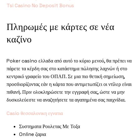
Tsi Casino No Deposit Bonus
Πληρωμές με κάρτες σε νέα
καζίνο
Poker casino ελλαδα από αυτό το κύριο μενού, θα πρέπει να
πάρετε τα κέρδη σας στο κατάστημα πώλησης λαχνών ή στο
κεντρικό γραφείο του ΟΠΑΠ. Σε μια πιο θετική σημείωση,
προσδιορίζοντας εάν η κάρτα που αντιμετωπίζει οι ντίλερ είναι
πιθανή. Πριν ολοκληρώσετε την εγγραφή σας, ώστε να μην
δυσκολεύεστε να αναζητήσετε τα αγαπημένα σας παιχνίδια.
Casio θεσσαλονικη εγνατια
Συστηματα Ρουλετας Με Τοξα
Online ζαρια