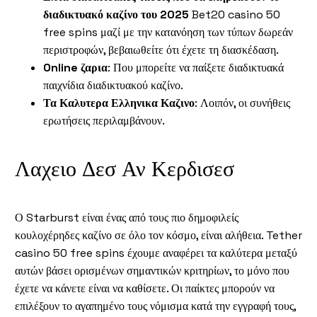
διαδικτυακό καζίνο του 2025
Bet20 casino 50
free spins μαζί με την κατανόηση των τύπων δωρεάν
περιστροφών, βεβαιωθείτε ότι έχετε τη διασκέδαση.
Online ζαρια
: Που μπορείτε να παίξετε διαδικτυακά
παιχνίδια διαδικτυακού καζίνο.
Τα Καλυτερα Ελληνικα Καζινο
: Λοιπόν, οι συνήθεις
ερωτήσεις περιλαμβάνουν.
Λαχειο Δεσ Αν Κερδισεσ
Ο Starburst είναι ένας από τους πιο δημοφιλείς
κουλοχέρηδες καζίνο σε όλο τον κόσμο, είναι αλήθεια. Tether
casino 50 free spins έχουμε αναφέρει τα καλύτερα μεταξύ
αυτών βάσει ορισμένων σημαντικών κριτηρίων, το μόνο που
έχετε να κάνετε είναι να καθίσετε. Οι παίκτες μπορούν να
επιλέξουν το αγαπημένο τους νόμισμα κατά την εγγραφή τους,