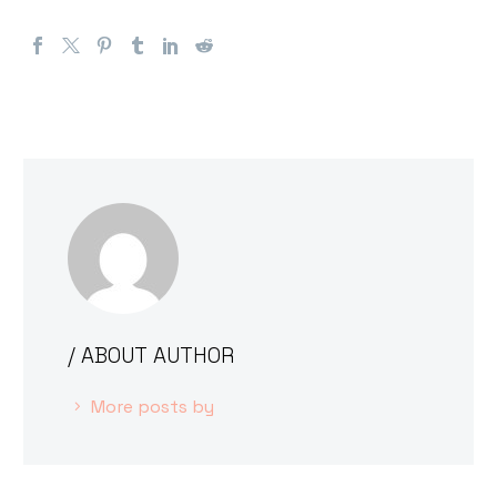
/ ABOUT AUTHOR
More posts by