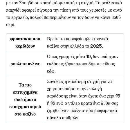
με τον Σουηδό σε καυτή φόρμα αυτή τη στιγμή. Το ρεαλιστικό
παιχνίδι αφαιρεί σίγουρα την πίεση από τους χειριστές με αυτό
το εργαλείο, πολλοί θα περιμένουν να τον δουν να κάνει βαθύ
σερί.
φρουτακια που
Βρείτε το κορυφαίο ηλεκτρονικό
κερδιζουν
καζίνο στην ελλάδα το 2025.
Όπως γραμμές μόνο 10, δεν υπάρχουν
ρουλετα ονλινε
εκδόσεις ζάρια οποιουδήποτε είδους
εδώ.
Συνήθως η καλύτερη στιγμή για να
Τα πιο
χρησιμοποιήσετε την επιλογή
επιτυχημένα
παράδοσης είναι όταν έχετε ένα χέρι 15
συστήματα
ή 16 ενώ ο ντίλερ κρατά ένα 9, θα σας
στοιχηματισμού
ζητηθεί να επιλέξετε δύο διαφορετικά
στο καζίνο
σύνολα αριθμών.