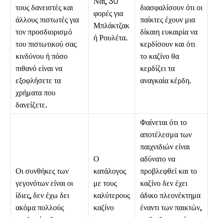
Ναί, 30
τους δανειστές και
διασφαλίσουν ότι οι
φορές για
άλλους πιστωτές για
παίκτες έχουν μια
Μπλάκτζακ
τον προσδιορισμό
δίκαιη ευκαιρία να
ή Ρουλέτα.
του πιστωτικού σας
κερδίσουν και ότι
κινδύνου ή πόσο
το καζίνο θα
πιθανό είναι να
κερδίζει τα
εξοφλήσετε τα
αναγκαία κέρδη.
χρήματα που
δανείζετε.
Φαίνεται ότι το
αποτέλεσμα των
παιχνιδιών είναι
Ο
αδύνατο να
Οι συνθήκες των
κατάλογος
προβλεφθεί και το
γεγονότων είναι οι
με τους
καζίνο δεν έχει
ίδιες, δεν έχω δει
καλύτερους
άδικο πλεονέκτημα
ακόμα πολλούς
καζίνο
έναντι των παικτών,