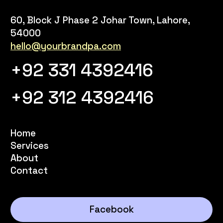
60, Block J Phase 2 Johar Town, Lahore,
54000
hello@yourbrandpa.com
+92 331 4392416
+92 312 4392416
Home
Services
About
Contact
Facebook