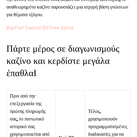
αναθεωρημένο καζίνο παρουσιάζει μια ισχυρή βάση γνώσεων
για θέματα τζόγου.
Big Fish Casino 50 Free Spins
Πάρτε μέρος σε διαγωνισμούς
καζίνο και κερδίστε μεγάλα
έπαθλα!
Πριν από την
επεξεργασία της
πρώτης πληρωμής
Τέλος,
σας, το πιστωτικό
χρησιμοποιούν
ιστορικό σας
προγραμματισμένες
χρησιμοποιείται από
διαδικασίες για να