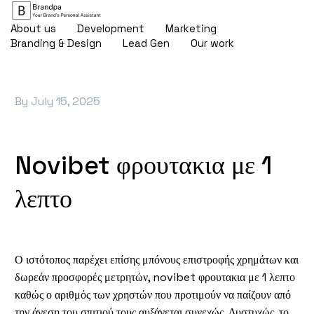
About us
Development
Marketing
Branding & Design
Lead Gen
Our work
By
July 15, 2025
Novibet φρουτακια με 1
λεπτο
Ο ιστότοπος παρέχει επίσης μπόνους επιστροφής χρημάτων και
δωρεάν προσφορές μετρητών, novibet φρουτακια με 1 λεπτο
καθώς ο αριθμός των χρηστών που προτιμούν να παίζουν από
την άνεση του σπιτιού τους αυξάνεται συνεχώς. Δυστυχώς, το