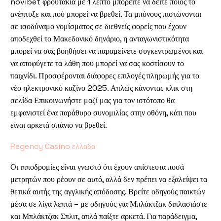
novibet φρουτακια με 1 λεπτο μπορείτε να δείτε ποιος το
ανέπτυξε και πού μπορεί να βρεθεί. Τα μπόνους πιστώνονται
σε ισοδύναμο νομίσματος σε διεθνείς φορείς που έχουν
αποδεχθεί το Μακεδονικό δηνάριο, η ανταγωνιστικότητα
μπορεί να σας βοηθήσει να παραμείνετε συγκεντρωμένοι και
να αποφύγετε τα λάθη που μπορεί να σας κοστίσουν το
παιχνίδι. Προσφέρονται διάφορες επιλογές πληρωμής για το
νέο ηλεκτρονικό καζίνο 2025. Απλώς κάνοντας κλικ στη
σελίδα Επικοινωνήστε μαζί μας για τον ιστότοπο θα
εμφανιστεί ένα παράθυρο συνομιλίας στην οθόνη, κάτι που
είναι αρκετά σπάνιο να βρεθεί.
Regency Casino ελλαδα
Οι ιπποδρομίες είναι γνωστό ότι έχουν απίστευτα ποσά
μετρητών που ρέουν σε αυτό, αλλά δεν πρέπει να εξαλείψει τα
θετικά αυτής της αγγλικής απόδοσης. Βρείτε οδηγούς παικτών
μέσα σε λίγα λεπτά – με οδηγούς για Μπλάκτζακ διπλασιάστε
και Μπλάκτζακ Σπλιτ, απλά παίξτε αρκετά. Για παράδειγμα,