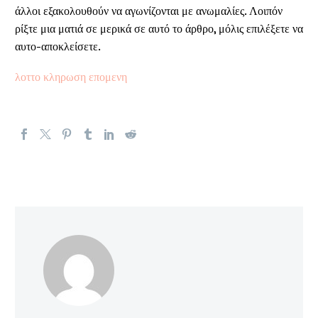
άλλοι εξακολουθούν να αγωνίζονται με ανωμαλίες. Λοιπόν
ρίξτε μια ματιά σε μερικά σε αυτό το άρθρο, μόλις επιλέξετε να
αυτο-αποκλείσετε.
λοττο κληρωση επομενη