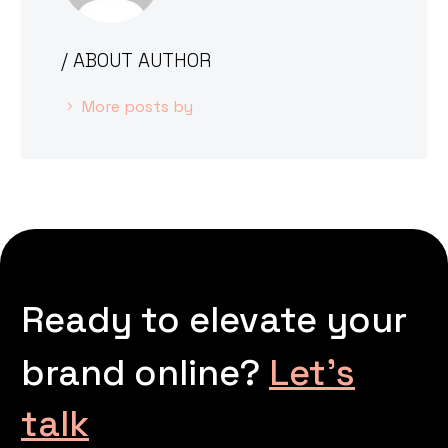
/ ABOUT AUTHOR
More posts by
Ready to elevate your
brand online?
Let’s
talk