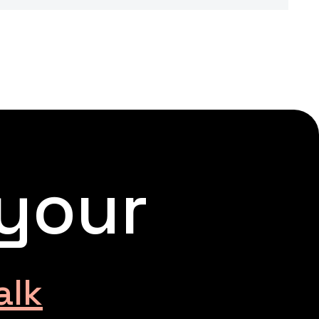
 your
alk