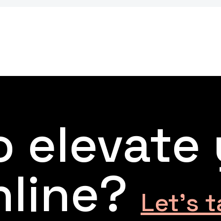
 elevate
nline?
Let’s t