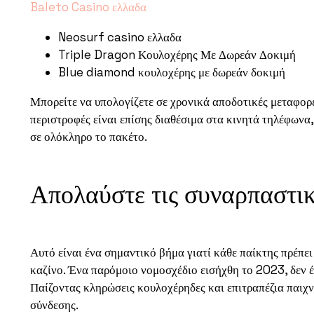
Baleto Casino ελλαδα
Neosurf casino ελλαδα
Triple Dragon Κουλοχέρης Με Δωρεάν Δοκιμή
Blue diamond κουλοχέρης με δωρεάν δοκιμή
Μπορείτε να υπολογίζετε σε χρονικά αποδοτικές μεταφορέ
περιστροφές είναι επίσης διαθέσιμα στα κινητά τηλέφωνα
σε ολόκληρο το πακέτο.
Απολαύστε τις συναρπαστικέ
Αυτό είναι ένα σημαντικό βήμα γιατί κάθε παίκτης πρέπει
καζίνο. Ένα παρόμοιο νομοσχέδιο εισήχθη το 2023, δεν έ
Παίζοντας κληρώσεις κουλοχέρηδες και επιτραπέζια παιχν
σύνδεσης.