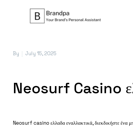
By
July 15, 2025
Neosurf Casino ε
Neosurf casino ελλαδα εναλλακτικά, διεκδικήστε ένα μπό