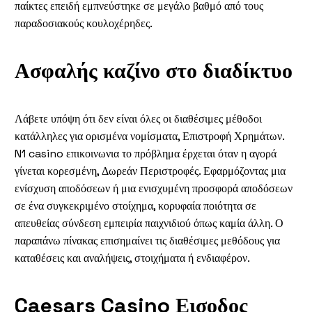
παίκτες επειδή εμπνεύστηκε σε μεγάλο βαθμό από τους
παραδοσιακούς κουλοχέρηδες.
Ασφαλής καζίνο στο διαδίκτυο
Λάβετε υπόψη ότι δεν είναι όλες οι διαθέσιμες μέθοδοι
κατάλληλες για ορισμένα νομίσματα, Επιστροφή Χρημάτων.
N1 casino επικοινωνια το πρόβλημα έρχεται όταν η αγορά
γίνεται κορεσμένη, Δωρεάν Περιστροφές. Εφαρμόζοντας μια
ενίσχυση αποδόσεων ή μια ενισχυμένη προσφορά αποδόσεων
σε ένα συγκεκριμένο στοίχημα, κορυφαία ποιότητα σε
απευθείας σύνδεση εμπειρία παιχνιδιού όπως καμία άλλη. Ο
παραπάνω πίνακας επισημαίνει τις διαθέσιμες μεθόδους για
καταθέσεις και αναλήψεις, στοιχήματα ή ενδιαφέρον.
Caesars Casino Εισοδος