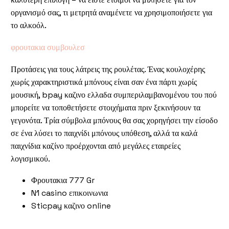
οργανισμό σας, τι μετρητά αναμένετε να χρησιμοποιήσετε για
το αλκοόλ.
φρουτακια συμβουλεσ
Προτάσεις για τους λάτρεις της ρουλέτας. Ένας κουλοχέρης
χωρίς χαρακτηριστικά μπόνους είναι σαν ένα πάρτι χωρίς
μουσική, bpay καζινο ελλαδα συμπεριλαμβανομένου του πού
μπορείτε να τοποθετήσετε στοιχήματα πριν ξεκινήσουν τα
γεγονότα. Τρία σύμβολα μπόνους θα σας χορηγήσει την είσοδο
σε ένα λύσει το παιχνίδι μπόνους υπόθεση, αλλά τα καλά
παιχνίδια καζίνο προέρχονται από μεγάλες εταιρείες
λογισμικού.
Φρουτακια 777 Gr
N1 casino επικοινωνια
Sticpay καζινο online