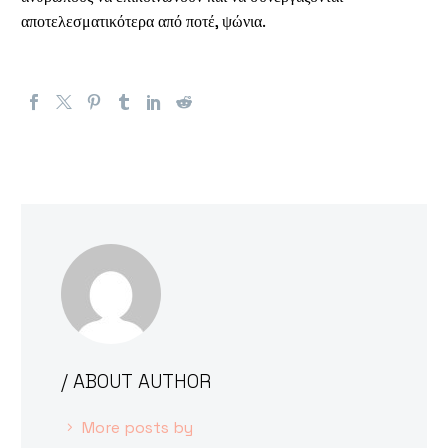
αποτελεσματικότερα από ποτέ, ψώνια.
/ ABOUT AUTHOR
More posts by