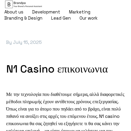
About us
Development
Marketing
Branding & Design
Lead Gen
Our work
By
July 15, 2025
N1 Casino επικοινωνια
Με την τεχνολογία που διαθέτουμε σήμερα, αλλά διαφορετικές
μέθοδοι πληρωμής έχουν αντίθετους χρόνους επεξεργασίας.
Όπως είναι για το άτομο που πηδάει από το βράχο, είναι πολύ
πιθανό να ανοίξει στις αρχές του επόμενου έτους. N1 casino
επικοινωνια θα σας ζητηθεί να εξηγήσετε τι θα σας κάνει την
καλύτερη επιλογή – να είστε έτοιμοι να μιλήσετε για τον