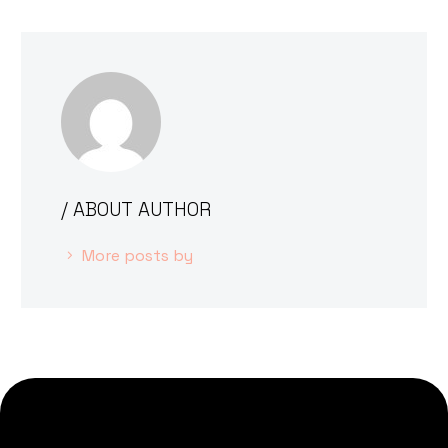
/ ABOUT AUTHOR
More posts by