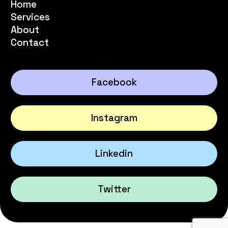
Home
Services
About
Contact
Facebook
Instagram
Linkedin
Twitter