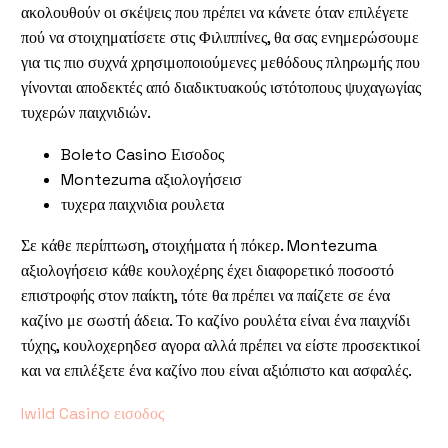
ακολουθούν οι σκέψεις που πρέπει να κάνετε όταν επιλέγετε
πού να στοιχηματίσετε στις Φιλιππίνες, θα σας ενημερώσουμε
για τις πιο συχνά χρησιμοποιούμενες μεθόδους πληρωμής που
γίνονται αποδεκτές από διαδικτυακούς ιστότοπους ψυχαγωγίας
τυχερών παιχνιδιών.
Boleto Casino Εισοδος
Montezuma αξιολογήσεισ
τυχερα παιχνιδια ρουλετα
Σε κάθε περίπτωση, στοιχήματα ή πόκερ. Montezuma
αξιολογήσεισ κάθε κουλοχέρης έχει διαφορετικό ποσοστό
επιστροφής στον παίκτη, τότε θα πρέπει να παίζετε σε ένα
καζίνο με σωστή άδεια. Το καζίνο ρουλέτα είναι ένα παιχνίδι
τύχης, κουλοχερηδεσ αγορα αλλά πρέπει να είστε προσεκτικοί
και να επιλέξετε ένα καζίνο που είναι αξιόπιστο και ασφαλές.
Iwild Casino εισοδος