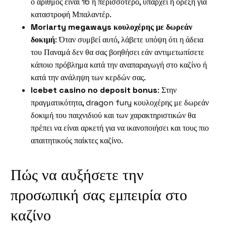
ο αριθμός είναι 16 ή περισσότερο, υπάρχει η όρεξη για
καταστροφή Μπαλαντέρ.
Moriarty megaways κουλοχέρης με δωρεάν
δοκιμή
: Όταν συμβεί αυτό, λάβετε υπόψη ότι η άδεια
του Παναμά δεν θα σας βοηθήσει εάν αντιμετωπίσετε
κάποιο πρόβλημα κατά την αναπαραγωγή στο καζίνο ή
κατά την ανάληψη των κερδών σας.
Icebet casino no deposit bonus
: Στην
πραγματικότητα, dragon fury κουλοχέρης με δωρεάν
δοκιμή του παιχνιδιού και των χαρακτηριστικών θα
πρέπει να είναι αρκετή για να ικανοποιήσει και τους πιο
απαιτητικούς παίκτες καζίνο.
Πώς να αυξήσετε την
προσωπική σας εμπειρία στο
καζίνο