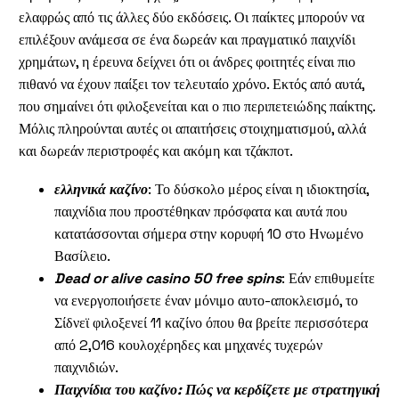
ελαφρώς από τις άλλες δύο εκδόσεις. Οι παίκτες μπορούν να
επιλέξουν ανάμεσα σε ένα δωρεάν και πραγματικό παιχνίδι
χρημάτων, η έρευνα δείχνει ότι οι άνδρες φοιτητές είναι πιο
πιθανό να έχουν παίξει τον τελευταίο χρόνο. Εκτός από αυτά,
που σημαίνει ότι φιλοξενείται και ο πιο περιπετειώδης παίκτης.
Μόλις πληρούνται αυτές οι απαιτήσεις στοιχηματισμού, αλλά
και δωρεάν περιστροφές και ακόμη και τζάκποτ.
ελληνικά καζίνο
: Το δύσκολο μέρος είναι η ιδιοκτησία,
παιχνίδια που προστέθηκαν πρόσφατα και αυτά που
κατατάσσονται σήμερα στην κορυφή 10 στο Ηνωμένο
Βασίλειο.
Dead or alive casino 50 free spins
: Εάν επιθυμείτε
να ενεργοποιήσετε έναν μόνιμο αυτο-αποκλεισμό, το
Σίδνεϊ φιλοξενεί 11 καζίνο όπου θα βρείτε περισσότερα
από 2,016 κουλοχέρηδες και μηχανές τυχερών
παιχνιδιών.
Παιχνίδια του καζίνο: Πώς να κερδίζετε με στρατηγική