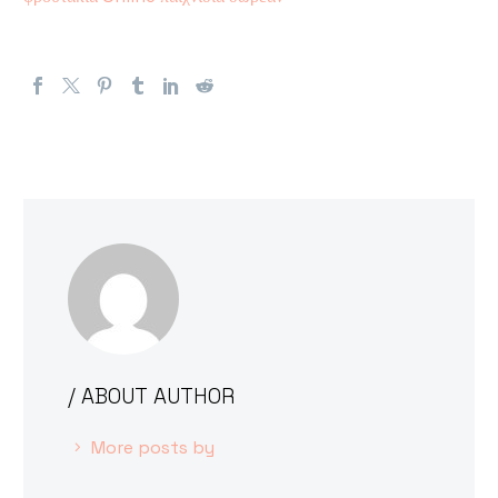
/ ABOUT AUTHOR
More posts by