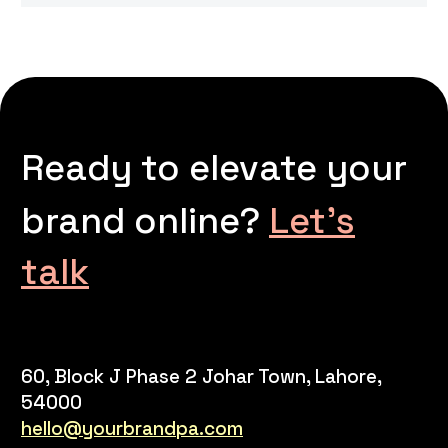
Ready to elevate your
brand online?
Let’s
talk
60, Block J Phase 2 Johar Town, Lahore,
54000
hello@yourbrandpa.com