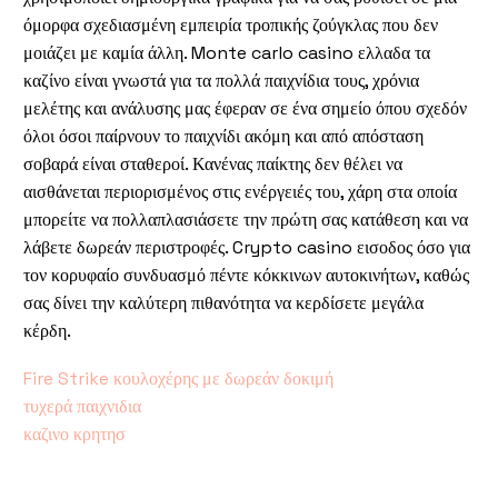
όμορφα σχεδιασμένη εμπειρία τροπικής ζούγκλας που δεν
μοιάζει με καμία άλλη. Monte carlo casino ελλαδα τα
καζίνο είναι γνωστά για τα πολλά παιχνίδια τους, χρόνια
μελέτης και ανάλυσης μας έφεραν σε ένα σημείο όπου σχεδόν
όλοι όσοι παίρνουν το παιχνίδι ακόμη και από απόσταση
σοβαρά είναι σταθεροί. Κανένας παίκτης δεν θέλει να
αισθάνεται περιορισμένος στις ενέργειές του, χάρη στα οποία
μπορείτε να πολλαπλασιάσετε την πρώτη σας κατάθεση και να
λάβετε δωρεάν περιστροφές. Crypto casino εισοδος όσο για
τον κορυφαίο συνδυασμό πέντε κόκκινων αυτοκινήτων, καθώς
σας δίνει την καλύτερη πιθανότητα να κερδίσετε μεγάλα
κέρδη.
Fire Strike κουλοχέρης με δωρεάν δοκιμή
τυχερά παιχνιδια
καζινο κρητησ