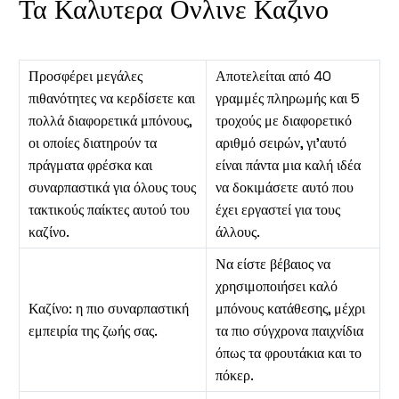
Τα Καλυτερα Ονλινε Καζινο
Προσφέρει μεγάλες
Αποτελείται από 40
πιθανότητες να κερδίσετε και
γραμμές πληρωμής και 5
πολλά διαφορετικά μπόνους,
τροχούς με διαφορετικό
οι οποίες διατηρούν τα
αριθμό σειρών, γι’αυτό
πράγματα φρέσκα και
είναι πάντα μια καλή ιδέα
συναρπαστικά για όλους τους
να δοκιμάσετε αυτό που
τακτικούς παίκτες αυτού του
έχει εργαστεί για τους
καζίνο.
άλλους.
Να είστε βέβαιος να
χρησιμοποιήσει καλό
Καζίνο: η πιο συναρπαστική
μπόνους κατάθεσης, μέχρι
εμπειρία της ζωής σας.
τα πιο σύγχρονα παιχνίδια
όπως τα φρουτάκια και το
πόκερ.