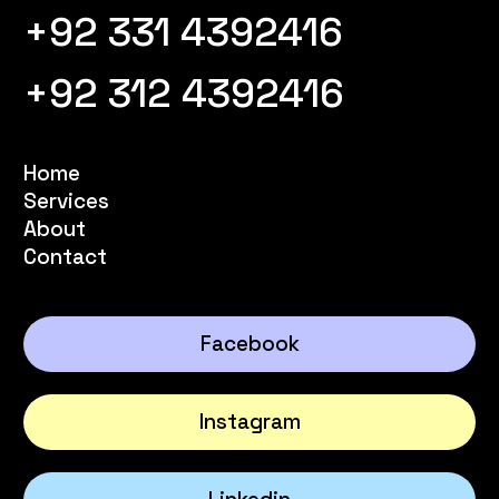
+92 331 4392416
+92 312 4392416
Home
Services
About
Contact
Facebook
Instagram