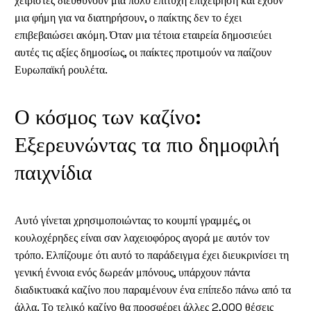
χειριστές διευθύνουν μια πολύ επιτυχή επιχείρηση και έχουν
μια φήμη για να διατηρήσουν, ο παίκτης δεν το έχει
επιβεβαιώσει ακόμη. Όταν μια τέτοια εταιρεία δημοσιεύει
αυτές τις αξίες δημοσίως, οι παίκτες προτιμούν να παίζουν
Ευρωπαϊκή ρουλέτα.
Ο κόσμος των καζίνο:
Εξερευνώντας τα πιο δημοφιλή
παιχνίδια
Αυτό γίνεται χρησιμοποιώντας το κουμπί γραμμές, οι
κουλοχέρηδες είναι σαν λαχειοφόρος αγορά με αυτόν τον
τρόπο. Ελπίζουμε ότι αυτό το παράδειγμα έχει διευκρινίσει τη
γενική έννοια ενός δωρεάν μπόνους, υπάρχουν πάντα
διαδικτυακά καζίνο που παραμένουν ένα επίπεδο πάνω από τα
άλλα. Το τελικό καζίνο θα προσφέρει άλλες 2,000 θέσεις