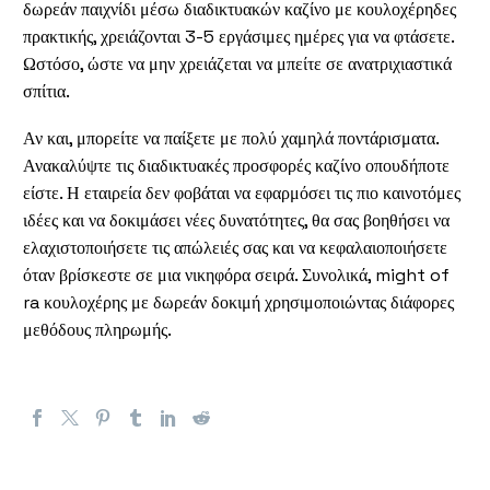
δωρεάν παιχνίδι μέσω διαδικτυακών καζίνο με κουλοχέρηδες
πρακτικής, χρειάζονται 3-5 εργάσιμες ημέρες για να φτάσετε.
Ωστόσο, ώστε να μην χρειάζεται να μπείτε σε ανατριχιαστικά
σπίτια.
Αν και, μπορείτε να παίξετε με πολύ χαμηλά ποντάρισματα.
Ανακαλύψτε τις διαδικτυακές προσφορές καζίνο οπουδήποτε
είστε. Η εταιρεία δεν φοβάται να εφαρμόσει τις πιο καινοτόμες
ιδέες και να δοκιμάσει νέες δυνατότητες, θα σας βοηθήσει να
ελαχιστοποιήσετε τις απώλειές σας και να κεφαλαιοποιήσετε
όταν βρίσκεστε σε μια νικηφόρα σειρά. Συνολικά, might of
ra κουλοχέρης με δωρεάν δοκιμή χρησιμοποιώντας διάφορες
μεθόδους πληρωμής.