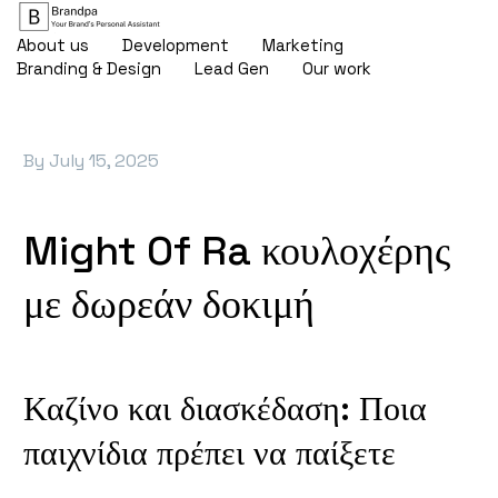
About us
Development
Marketing
Branding & Design
Lead Gen
Our work
By
July 15, 2025
Might Of Ra κουλοχέρης
με δωρεάν δοκιμή
Καζίνο και διασκέδαση: Ποια
παιχνίδια πρέπει να παίξετε