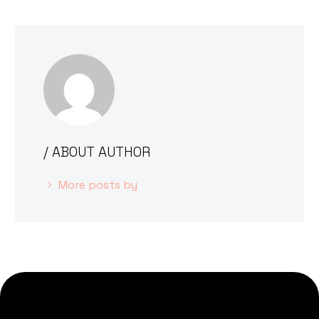
/ ABOUT AUTHOR
More posts by