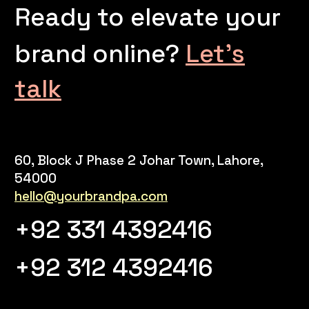
Ready to elevate your
brand online?
Let’s
talk
60, Block J Phase 2 Johar Town, Lahore,
54000
hello@yourbrandpa.com
+92 331 4392416
+92 312 4392416