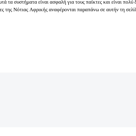
τά τα συστήματα είναι ασφαλή για τους παίκτες και είναι πολύ
τες της Νότιας Αφρικής αναφέρονται παραπάνω σε αυτήν τη σελί