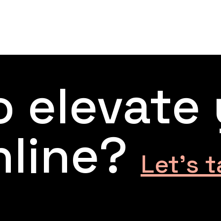
 elevate
nline?
Let’s t