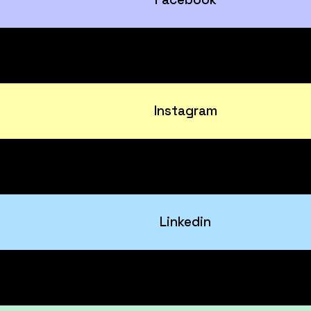
Instagram
Linkedin