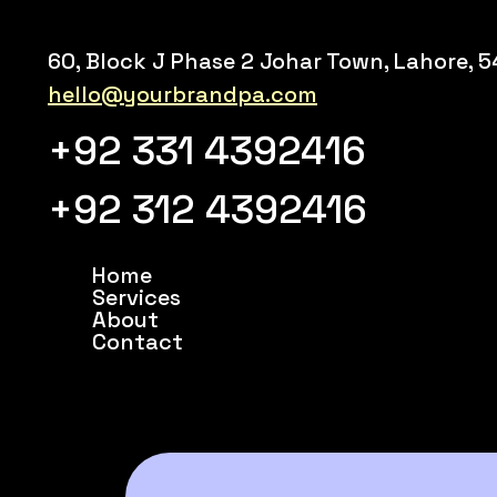
60, Block J Phase 2 Johar Town, Lahore, 
hello@yourbrandpa.com
+92 331 4392416
+92 312 4392416
Home
Services
About
Contact