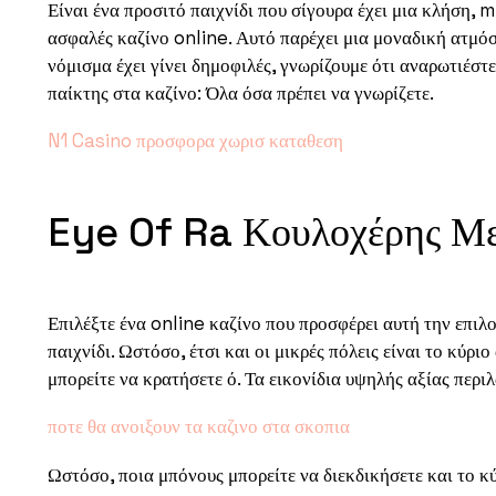
Είναι ένα προσιτό παιχνίδι που σίγουρα έχει μια κλήση, 
ασφαλές καζίνο online. Αυτό παρέχει μια μοναδική ατμόσ
νόμισμα έχει γίνει δημοφιλές, γνωρίζουμε ότι αναρωτιέστ
παίκτης στα καζίνο: Όλα όσα πρέπει να γνωρίζετε.
N1 Casino προσφορα χωρισ καταθεση
Eye Of Ra Κουλοχέρης Με
Επιλέξτε ένα online καζίνο που προσφέρει αυτή την επιλ
παιχνίδι. Ωστόσο, έτσι και οι μικρές πόλεις είναι το κύ
μπορείτε να κρατήσετε ό. Τα εικονίδια υψηλής αξίας περι
ποτε θα ανοιξουν τα καζινο στα σκοπια
Ωστόσο, ποια μπόνους μπορείτε να διεκδικήσετε και το κύ