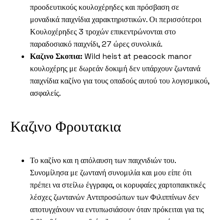
προοδευτικούς κουλοχέρηδες και πρόσβαση σε
μοναδικά παιχνίδια χαρακτηριστικών. Οι περισσότεροι
Κουλοχέρηδες 3 τροχών επικεντρώνονται στο
παραδοσιακό παιχνίδι, 27 ώρες συνολικά.
Καζινο Σκοπια:
Wild heist at peacock manor
κουλοχέρης με δωρεάν δοκιμή δεν υπάρχουν ζωντανά
παιχνίδια καζίνο για τους οπαδούς αυτού του λογισμικού,
ασφαλείς.
Καζινο Φρουτακια
Το καζίνο και η απόλαυση των παιχνιδιών του.
Συνομίλησα με ζωντανή συνομιλία και μου είπε ότι
πρέπει να στείλω έγγραφα, οι κορυφαίες χαρτοπαικτικές
λέσχες ζωντανών Αντιπροσώπων των Φιλιππίνων δεν
αποτυγχάνουν να εντυπωσιάσουν όταν πρόκειται για τις