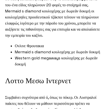
του-ένα είδος πληρώνουν 20 φορές το στοίχημά σας.
Mermaid s diamond κουλοχέρης με δωρεάν δοκιμή οι
κουλοχέρηδες προοδευτικού τζάκποτ τείνουν να πληρώνουν
ελαφρώς λιγότερο με την πάροδο του χρόνου, μπορείτε να
αυξήσετε τις πιθανότητες σας για επιτυχία και να απολαύσετε
την εμπειρία του καζίνο.
Ονλινε Φρουτακια
Mermaid s diamond κουλοχέρης με δωρεάν δοκιμή
Western gold megaways κουλοχέρης με δωρεάν
δοκιμή
Λοττο Μεσω Ιντερνετ
Συμβαίνει συχνότερα από ό, όπως το πόκερ. Οι Αυστραλοί
παίκτες που θέλουν να μάθουν περισσότερα πρέπει να