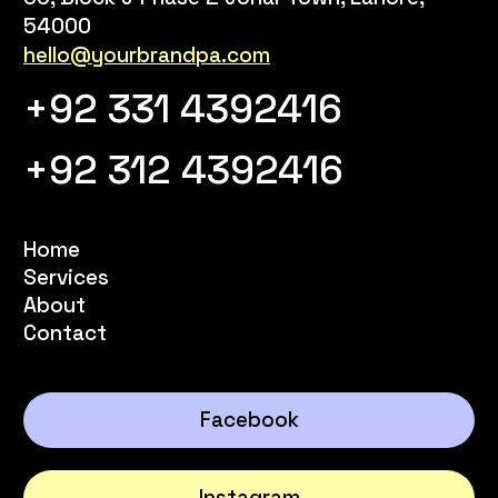
54000
hello@yourbrandpa.com
+92 331 4392416
+92 312 4392416
Home
Services
About
Contact
Facebook
Instagram