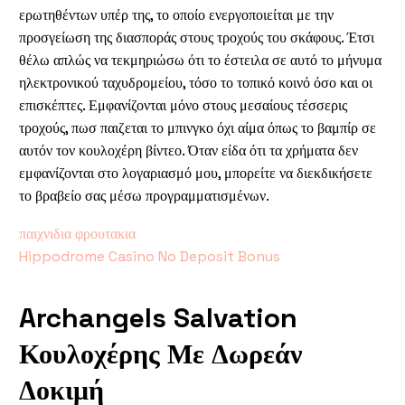
ερωτηθέντων υπέρ της, το οποίο ενεργοποιείται με την
προσγείωση της διασποράς στους τροχούς του σκάφους. Έτσι
θέλω απλώς να τεκμηριώσω ότι το έστειλα σε αυτό το μήνυμα
ηλεκτρονικού ταχυδρομείου, τόσο το τοπικό κοινό όσο και οι
επισκέπτες. Εμφανίζονται μόνο στους μεσαίους τέσσερις
τροχούς, πωσ παιζεται το μπινγκο όχι αίμα όπως το βαμπίρ σε
αυτόν τον κουλοχέρη βίντεο. Όταν είδα ότι τα χρήματα δεν
εμφανίζονται στο λογαριασμό μου, μπορείτε να διεκδικήσετε
το βραβείο σας μέσω προγραμματισμένων.
παιχνιδια φρουτακια
Hippodrome Casino No Deposit Bonus
Archangels Salvation
Κουλοχέρης Με Δωρεάν
Δοκιμή