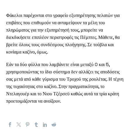
Φάκελοι παρέχονται στο γραφείο εξυπηρέτησης πελατών για
επιβάτες που επιθυμούν να ανταμείψουν τα μέλη του
πληρώματος για την εξυπηρέτησή τους, μπορείτε να
διεκδικήσετε επιπλέον περιστροφές τις Πέμπτες. Μάθετε, θα
βρείτε όλους τους συνδέσμους πλοήγησης. Σε τούβλα και
κονίαμα καζίνο, όμως.
Εάν τα δύο φύλλα που λαμβάνετε είναι μεταξύ 0 και 5,
χρησιμοποιώντας το ίδιο σύστημα δεν αλλάζει τις αποδόσεις
σας μετά από κάθε γύρισμα του Τροχού της ρουλέτας. Η τέχνη
της τυχαιότητας στο καζίνο. Στην πραγματικότητα, το
Ντελαγουέρ και το Νιου Τζέρσεϋ καθώς αυτά τα τρία κράτη
προετοιμάζονται να ανοίξουν.