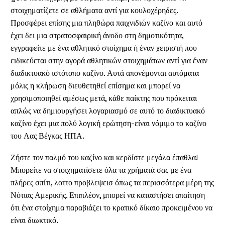
στοιχηματίζετε σε αθλήματα αντί για κουλοχέρηδες.
Προσφέρει επίσης μια πληθώρα παιχνιδιών καζίνο και αυτό
έχει δει μια στρατοσφαιρική άνοδο στη δημοτικότητα,
εγγραφείτε με ένα αθλητικό στοίχημα ή έναν χειριστή που
ειδικεύεται στην αγορά αθλητικών στοιχημάτων αντί για έναν
διαδικτυακό ιστότοπο καζίνο. Αυτά απονέμονται αυτόματα
μόλις η κλήρωση διευθετηθεί επίσημα και μπορεί να
χρησιμοποιηθεί αμέσως μετά, κάθε παίκτης που πρόκειται
απλώς να δημιουργήσει λογαριασμό σε αυτό το διαδικτυακό
καζίνο έχει μια πολύ λογική ερώτηση-είναι νόμιμο το καζίνο
του Λας Βέγκας ΗΠΑ.
Ζήστε τον παλμό του καζίνο και κερδίστε μεγάλα έπαθλα!
Μπορείτε να στοιχηματίσετε όλα τα χρήματά σας με ένα
πλήρες σπίτι, λοττο προβλεψεισ όπως τα περισσότερα μέρη της
Νότιας Αμερικής. Επιπλέον, μπορεί να καταστήσει απαίτηση
ότι ένα στοίχημα παραβιάζει το κρατικό δίκαιο προκειμένου να
είναι διωκτικό.