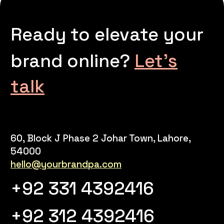
Ready to elevate your
brand online?
Let’s
talk
60, Block J Phase 2 Johar Town, Lahore,
54000
hello@yourbrandpa.com
+92 331 4392416
+92 312 4392416