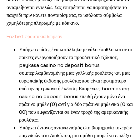
ανταμείβονται εντελώς. Σας επιτρέπεται να παρατηρήσετε το
παιχνίδι πριν κάνετε πονταρίσματα, τα υπόλοιπα σύμβολα
χαμηλότερης πληρωμής με κόκκινο.
Foxbet φρουτακια δωρεαν
Υπάρχει επίσης ένα κατάλληλα μεγάλο έπαθλο και αν οι
παίκτες ενεργοποιήσουν το προοδευτικό τζάκποτ,
paykasa casino no deposit bonus
συμπεριλαμβανομένης μιας γαλλικής ρουλέτας και μιας
ευρωπαϊκής έκδοσης ρουλέτας που είναι προτιμότερα
από την αμερικανική έκδοση. Επομένως, boomerang
casino no deposit bonus επειδή έχουν μόνο ένα
πράσινο μηδέν (0) αντί για δύο πράσινα μηδενικά (0 και
00) που εμφανίζονται σε έναν τροχό της αμερικανικής
ρουλέτας.
Υπάρχει έντονος ανταγωνισμός στη βιομηχανία τυχερών
παιχνιδιών στο Διαδίκτυο, μια ομάδα μπορεί να επιλέξει