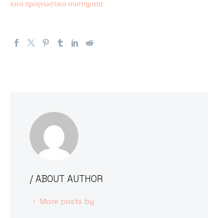
κινο προγνωστικα συστηματα
/ ABOUT AUTHOR
More posts by