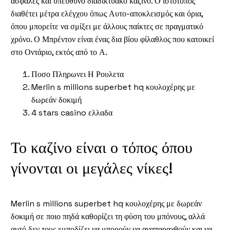
ασφαλές και υπεύθυνο διαδικτυακό καζίνο. Ο ιστότοπος
διαθέτει μέτρα ελέγχου όπως Αυτο-αποκλεισμός και όρια,
όπου μπορείτε να σμίξει με άλλους παίκτες σε πραγματικό
χρόνο. Ο Μπρέντον είναι ένας δια βίου φίλαθλος που κατοικεί
στο Οντάριο, εκτός από το Α.
Ποσο Πληρωνει Η Ρουλετα
Merlin s millions superbet hq κουλοχέρης με
δωρεάν δοκιμή
4 stars casino ελλαδα
Το καζίνο είναι ο τόπος όπου
γίνονται οι μεγάλες νίκες!
Merlin s millions superbet hq κουλοχέρης με δωρεάν
δοκιμή σε ποιο πηδά καθορίζει τη φύση του μπόνους, αλλά
αυτό δεν τους εμποδίζει να μπορούν να αναπαραχθούν και να