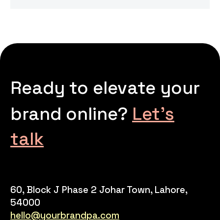
Ready to elevate your
brand online?
Let’s
talk
60, Block J Phase 2 Johar Town, Lahore,
54000
hello@yourbrandpa.com