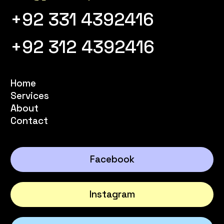
+92 331 4392416
+92 312 4392416
Home
Services
About
Contact
Facebook
Instagram