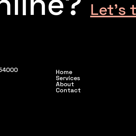
nline?
Let’s 
 54000
Home
Services
About
Contact