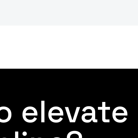
o elevate