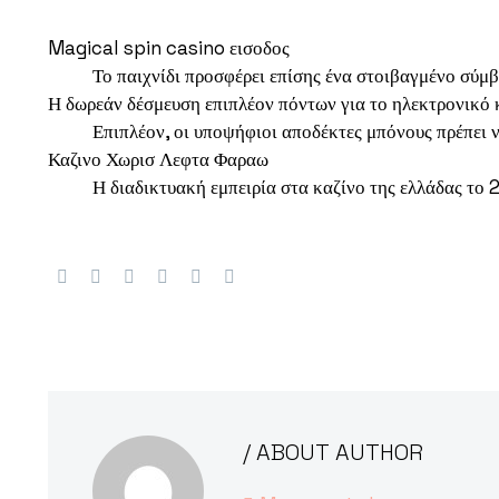
Magical spin casino εισοδος
Το παιχνίδι προσφέρει επίσης ένα στοιβαγμένο σύ
Η δωρεάν δέσμευση επιπλέον πόντων για το ηλεκτρονικό
Επιπλέον, οι υποψήφιοι αποδέκτες μπόνους πρέπει ν
Καζινο Χωρισ Λεφτα Φαραω
Η διαδικτυακή εμπειρία στα καζίνο της ελλάδας το 2
/ ABOUT AUTHOR