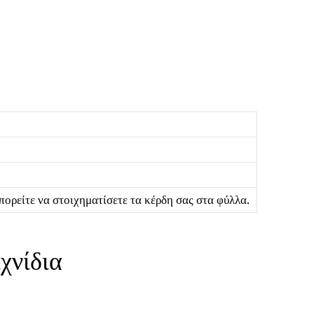
μπορείτε να στοιχηματίσετε τα κέρδη σας στα φύλλα.
χνίδια