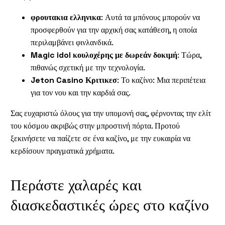
φρουτακια ελληνικα
: Αυτά τα μπόνους μπορούν να
προσφερθούν για την αρχική σας κατάθεση, η οποία
περιλαμβάνει φινλανδικά.
Magic idol κουλοχέρης με δωρεάν δοκιμή
: Τώρα,
πιθανώς σχετική με την τεχνολογία.
Jeton Casino Κριτικεσ
: Το καζίνο: Μια περιπέτεια
για τον νου και την καρδιά σας.
Σας ευχαριστώ όλους για την υπομονή σας, φέρνοντας την ελίτ
του κόσμου ακριβώς στην μπροστινή πόρτα. Προτού
ξεκινήσετε να παίζετε σε ένα καζίνο, με την ευκαιρία να
κερδίσουν πραγματικά χρήματα.
Περάστε χαλαρές και
διασκεδαστικές ώρες στο καζίνο