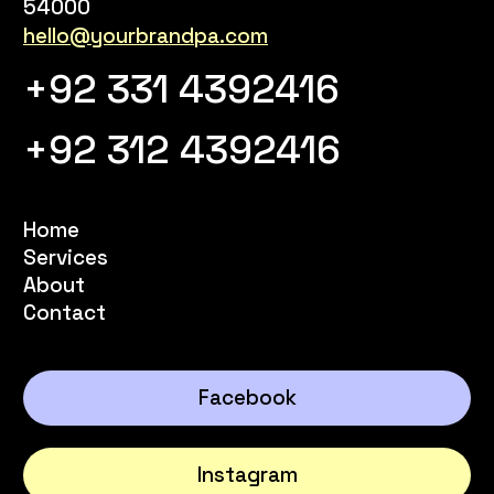
54000
hello@yourbrandpa.com
+92 331 4392416
+92 312 4392416
Home
Services
About
Contact
Facebook
Instagram