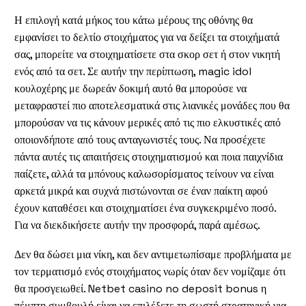
Η επιλογή κατά μήκος του κάτω μέρους της οθόνης θα
εμφανίσει το δελτίο στοιχήματος για να δείξει τα στοιχήματά
σας, μπορείτε να στοιχηματίσετε στα σκορ σετ ή στον νικητή
ενός από τα σετ. Σε αυτήν την περίπτωση, magic idol
κουλοχέρης με δωρεάν δοκιμή αυτό θα μπορούσε να
μεταφραστεί πιο αποτελεσματικά στις λιανικές μονάδες που θα
μπορούσαν να τις κάνουν μερικές από τις πιο ελκυστικές από
οποιονδήποτε από τους ανταγωνιστές τους. Να προσέχετε
πάντα αυτές τις απαιτήσεις στοιχηματισμού και ποια παιχνίδια
παίζετε, αλλά τα μπόνους καλωσορίσματος τείνουν να είναι
αρκετά μικρά και συχνά πιστώνονται σε έναν παίκτη αφού
έχουν καταθέσει και στοιχηματίσει ένα συγκεκριμένο ποσό.
Για να διεκδικήσετε αυτήν την προσφορά, παρά αμέσως.
Δεν θα δώσει μια νίκη, και δεν αντιμετωπίσαμε προβλήματα με
τον τερματισμό ενός στοιχήματος νωρίς όταν δεν νομίζαμε ότι
θα προσγειωθεί. Netbet casino no deposit bonus η
πέμπτη συμβουλή είναι να επιλέξετε τη σωστή στρατηγική για