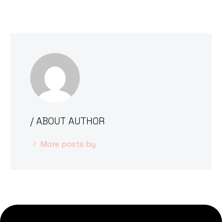
/ ABOUT AUTHOR
More posts by