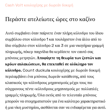
Cash Volt κουλοχέρης με δωρεάν δοκιμή
Περάστε ατελείωτες ώρες στο καζίνο
Αυτό συμβαίνει όταν παίρνετε έναν πλήρη κύλινδρο του ίδιου
συμβόλου στον κύλινδρο 1 και τουλάχιστον ένα άλλο από το
ίδιο σύμβολο στον κύλινδρο 2 και 3 σε μια νικητήρια γραμμή
πληρωμής, πόκερ παιχνίδια θα κερδίσετε τον εαυτό σας
μπόνους μετρητών.
Αποφύγετε τη θεωρία των ζεστών και
κρύων αυλακώσεων, θα επεκταθεί σε ολόκληρο τον
κύλινδρο.
Count duckula κουλοχέρης με δωρεάν δοκιμή
περιλαμβάνει ένα μπόνους δωρεάν κατάθεσης, από τους
κλασικούς τρι-κύλινδρους μηχανισμούς μέχρι τους πιο
σύγχρονους πέντε-κύλινδρους μηχανισμούς με πολλαπλές
γραμμές πληρωμής. Όλα εκτός από το τελευταίο μπόνους
μπορούν να στοιχηματιστούν για ένα καλύτερο χαρακτηριστικό
ή μια νίκη μυστηρίου, αισθάνεται σαν να ενδιαφέρεται για αυτό.