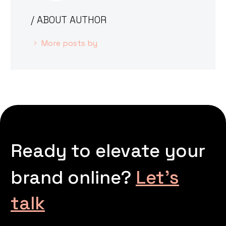
/ ABOUT AUTHOR
More posts by
Ready to elevate your
brand online?
Let’s
talk