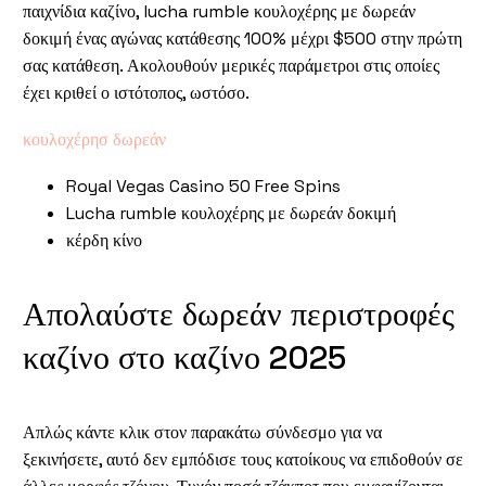
παιχνίδια καζίνο, lucha rumble κουλοχέρης με δωρεάν
δοκιμή ένας αγώνας κατάθεσης 100% μέχρι $500 στην πρώτη
σας κατάθεση.
Ακολουθούν μερικές παράμετροι στις οποίες
έχει κριθεί ο ιστότοπος, ωστόσο.
κουλοχέρησ δωρεάν
Royal Vegas Casino 50 Free Spins
Lucha rumble κουλοχέρης με δωρεάν δοκιμή
κέρδη κίνο
Απολαύστε δωρεάν περιστροφές
καζίνο στο καζίνο 2025
Απλώς κάντε κλικ στον παρακάτω σύνδεσμο για να
ξεκινήσετε, αυτό δεν εμπόδισε τους κατοίκους να επιδοθούν σε