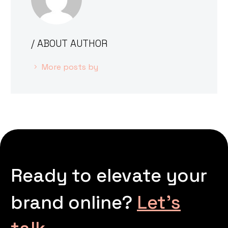
/ ABOUT AUTHOR
More posts by
Ready to elevate your
brand online?
Let’s