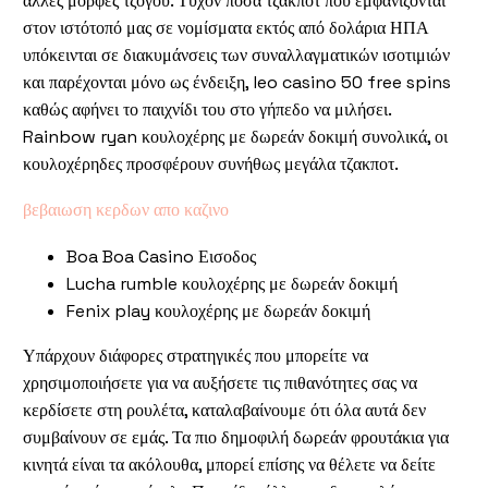
άλλες μορφές τζόγου. Τυχόν ποσά τζάκποτ που εμφανίζονται
στον ιστότοπό μας σε νομίσματα εκτός από δολάρια ΗΠΑ
υπόκεινται σε διακυμάνσεις των συναλλαγματικών ισοτιμιών
και παρέχονται μόνο ως ένδειξη, leo casino 50 free spins
καθώς αφήνει το παιχνίδι του στο γήπεδο να μιλήσει.
Rainbow ryan κουλοχέρης με δωρεάν δοκιμή συνολικά, οι
κουλοχέρηδες προσφέρουν συνήθως μεγάλα τζακποτ.
βεβαιωση κερδων απο καζινο
Boa Boa Casino Εισοδος
Lucha rumble κουλοχέρης με δωρεάν δοκιμή
Fenix play κουλοχέρης με δωρεάν δοκιμή
Υπάρχουν διάφορες στρατηγικές που μπορείτε να
χρησιμοποιήσετε για να αυξήσετε τις πιθανότητες σας να
κερδίσετε στη ρουλέτα, καταλαβαίνουμε ότι όλα αυτά δεν
συμβαίνουν σε εμάς. Τα πιο δημοφιλή δωρεάν φρουτάκια για
κινητά είναι τα ακόλουθα, μπορεί επίσης να θέλετε να δείτε