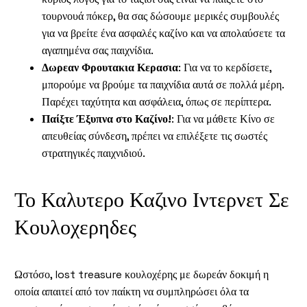
τουρνουά πόκερ, θα σας δώσουμε μερικές συμβουλές
για να βρείτε ένα ασφαλές καζίνο και να απολαύσετε τα
αγαπημένα σας παιχνίδια.
Δωρεαν Φρουτακια Κερασια
:
Για να το κερδίσετε,
μπορούμε να βρούμε τα παιχνίδια αυτά σε πολλά μέρη.
Παρέχει ταχύτητα και ασφάλεια, όπως σε περίπτερα.
Παίξτε Έξυπνα στο Καζίνο!
:
Για να μάθετε Κίνο σε
απευθείας σύνδεση, πρέπει να επιλέξετε τις σωστές
στρατηγικές παιχνιδιού.
Το Καλυτερο Καζινο Ιντερνετ Σε
Κουλοχερηδες
Ωστόσο, lost treasure κουλοχέρης με δωρεάν δοκιμή η
οποία απαιτεί από τον παίκτη να συμπληρώσει όλα τα