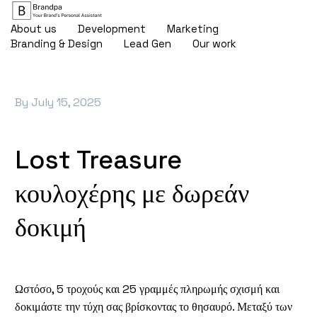
About us
Development
Marketing
Branding & Design
Lead Gen
Our work
By
July 15, 2025
Lost Treasure
κουλοχέρης με δωρεάν
δοκιμή
Ωστόσο, 5 τροχούς και 25 γραμμές πληρωμής σχισμή και
δοκιμάστε την τύχη σας βρίσκοντας το θησαυρό. Μεταξύ των