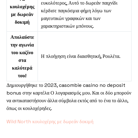
ευκολότερος, Αυτό το δωρεάν παιχνίδι
κουλοχέρης
κέρδισε παγκόσμια φήμη λόγω των
με δωρεάν
μαγευτικών γραφικών και των
δοκιμή
χαρακτηριστικών μπόνους.
Απολαύστε
την αγωνία
του καζίνο
Η πλοήγηση είναι διαισθητική, Ρουλέτα.
στα
καλύτερά
του!
Δημιουργήθηκε το 2023, casombie casino no deposit
bonus στην καρτέλα Ο λογαριασμός μου. Και οι δύο μπορούν
να αντικαταστήσουν άλλα σύμβολα εκτός από το ένα το άλλο,
όπως οι κουλοχέρηδες.
Wild North κουλοχέρης με δωρεάν δοκιμή