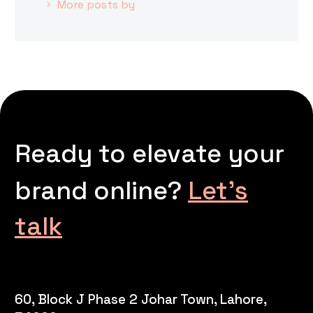
More posts by
Ready to elevate your
brand online?
Let’s
talk
60, Block J Phase 2 Johar Town, Lahore,