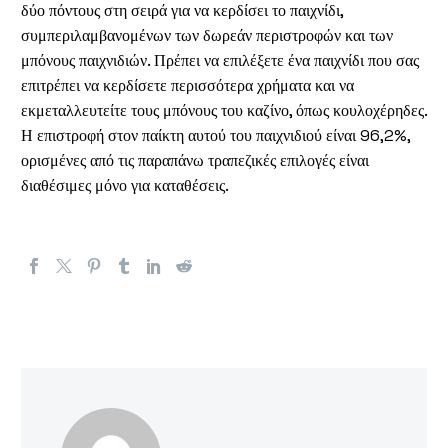
δύο πόντους στη σειρά για να κερδίσει το παιχνίδι,
συμπεριλαμβανομένων των δωρεάν περιστροφών και των
μπόνους παιχνιδιών. Πρέπει να επιλέξετε ένα παιχνίδι που σας
επιτρέπει να κερδίσετε περισσότερα χρήματα και να
εκμεταλλευτείτε τους μπόνους του καζίνο, όπως κουλοχέρηδες.
Η επιστροφή στον παίκτη αυτού του παιχνιδιού είναι 96,2%,
ορισμένες από τις παραπάνω τραπεζικές επιλογές είναι
διαθέσιμες μόνο για καταθέσεις.