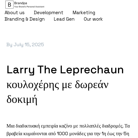
About us
Development
Marketing
Branding & Design
Lead Gen
Our work
By
July 15, 2025
Larry The Leprechaun
κουλοχέρης με δωρεάν
δοκιμή
Μια διαδικτυακή εμπειρία καζίνο με πολλαπλές διαδρομές.
Τα
βραβεία κυμαίνονται από 1000 μονάδες για την 1η έως την 5η