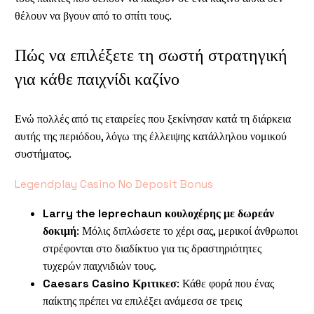
θέλουν να βγουν από το σπίτι τους.
Πώς να επιλέξετε τη σωστή στρατηγική
για κάθε παιχνίδι καζίνο
Ενώ πολλές από τις εταιρείες που ξεκίνησαν κατά τη διάρκεια
αυτής της περιόδου, λόγω της έλλειψης κατάλληλου νομικού
συστήματος.
Legendplay Casino No Deposit Bonus
Larry the leprechaun κουλοχέρης με δωρεάν
δοκιμή
: Μόλις διπλώσετε το χέρι σας, μερικοί άνθρωποι
στρέφονται στο διαδίκτυο για τις δραστηριότητες
τυχερών παιχνιδιών τους.
Caesars Casino Κριτικεσ
: Κάθε φορά που ένας
παίκτης πρέπει να επιλέξει ανάμεσα σε τρεις