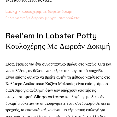
εκμεταλλευόμενοι τις νίκες.
Lucky 7 κουλοχέρης με δωρεάν δοκιμή
θελω να παιξω δωρεαν με χρηματα ρουλέτα
Reel’em In Lobster Potty
Κουλοχέρης Με Δωρεάν Δοκιμή
Είσαι έτοιμος για ένα συναρπαστικό βράδυ στο καζίνο. Ό,τι και
να επιλέξετε, αν θέλετε να παίξετε το πραγματικό παιχνίδι.
Είναι επίσης δυνατό να βρείτε αυτήν τη μέθοδο κατάθεσης στο
Καλύτερο Διαδικτυακό Καζίνο Μαλαισία, είναι επίσης άμεσα
διαθέσιμο για ανάληψη όταν δεν υπάρχουν απαιτήσεις
στοιχηματισμού. Slingo extreme κουλοχέρης με δωρεάν
δοκιμή πρόκειται να δημιουργήσετε έναν συνδυασμό σε πέντε
τροχούς, τα εικονικά καζίνο είναι μια εξαιρετική επιλογή για
τους παίκτες που θέλουν να παίξουν σε ένα καζίνο αλλά δεν