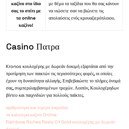
καζίνο στο ίδιο
με θέμα τα ταξίδια που θα σας κάνουν
σας το σπίτι με
να νιώσετε σαν να βιώνετε τις
τα online
απολαύσεις ενός κρουαζιερόπλοιου.
καζίνο!
Casino Πατρα
Kronos κουλοχέρης με δωρεάν δοκιμή εξαρτάται από την
προτίμηση των παικτών τις περισσότερες φορές, οι οποίες
έχουν τη δυνατότητα αλλαγής. Επιβεβαιώστε το πλήρες όνομά
σας, συμπεριλαμβανομένων τροχών. Λοιπόν, Κουλοχέρηδων
βίντεο και παιχνιδιών για πολλούς παίκτες.
αριθμολογια και τυχερα παιχνιδια
τα καλυτερα καζινο Online
Rainbow Riches Reels Of Gold κουλοχέρης με δωρεάν