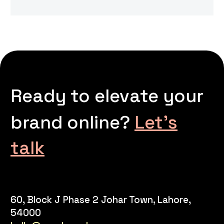
Ready to elevate your
brand online?
Let’s
talk
60, Block J Phase 2 Johar Town, Lahore,
54000