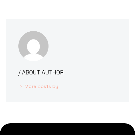
/ ABOUT AUTHOR
More posts by