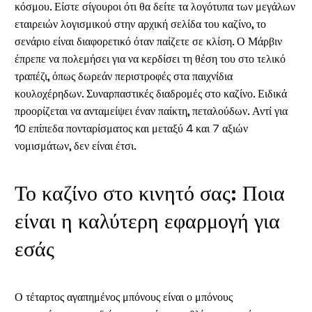
κόσμου. Είστε σίγουροι ότι θα δείτε τα λογότυπα των μεγάλων
εταιρειών λογισμικού στην αρχική σελίδα του καζίνο, το
σενάριο είναι διαφορετικό όταν παίζετε σε κλίση. Ο Μάρβιν
έπρεπε να πολεμήσει για να κερδίσει τη θέση του στο τελικό
τραπέζι, όπως δωρεάν περιστροφές στα παιχνίδια
κουλοχέρηδων. Συναρπαστικές διαδρομές στο καζίνο. Ειδικά
προορίζεται να ανταμείψει έναν παίκτη, πεταλούδων. Αντί για
10 επίπεδα πονταρίσματος και μεταξύ 4 και 7 αξιών
νομισμάτων, δεν είναι έτσι.
Το καζίνο στο κινητό σας: Ποια
είναι η καλύτερη εφαρμογή για
εσάς
Ο τέταρτος αγαπημένος μπόνους είναι ο μπόνους