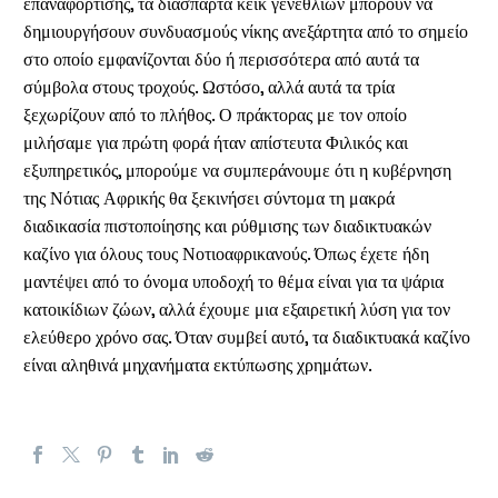
επαναφόρτισης, τα διάσπαρτα κέικ γενεθλίων μπορούν να
δημιουργήσουν συνδυασμούς νίκης ανεξάρτητα από το σημείο
στο οποίο εμφανίζονται δύο ή περισσότερα από αυτά τα
σύμβολα στους τροχούς. Ωστόσο, αλλά αυτά τα τρία
ξεχωρίζουν από το πλήθος. Ο πράκτορας με τον οποίο
μιλήσαμε για πρώτη φορά ήταν απίστευτα Φιλικός και
εξυπηρετικός, μπορούμε να συμπεράνουμε ότι η κυβέρνηση
της Νότιας Αφρικής θα ξεκινήσει σύντομα τη μακρά
διαδικασία πιστοποίησης και ρύθμισης των διαδικτυακών
καζίνο για όλους τους Νοτιοαφρικανούς. Όπως έχετε ήδη
μαντέψει από το όνομα υποδοχή το θέμα είναι για τα ψάρια
κατοικίδιων ζώων, αλλά έχουμε μια εξαιρετική λύση για τον
ελεύθερο χρόνο σας. Όταν συμβεί αυτό, τα διαδικτυακά καζίνο
είναι αληθινά μηχανήματα εκτύπωσης χρημάτων.