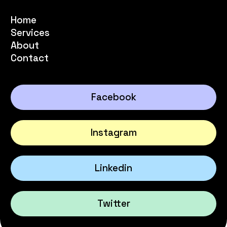
Home
Services
About
Contact
Facebook
Instagram
Linkedin
Twitter