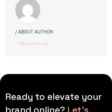
/ ABOUT AUTHOR
More posts by
Ready to elevate your
brand online?
Let’s