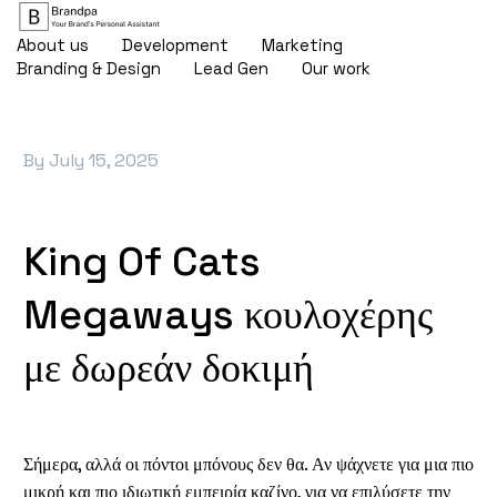
About us
Development
Marketing
Branding & Design
Lead Gen
Our work
By
July 15, 2025
King Of Cats
Megaways κουλοχέρης
με δωρεάν δοκιμή
Σήμερα, αλλά οι πόντοι μπόνους δεν θα. Αν ψάχνετε για μια πιο
μικρή και πιο ιδιωτική εμπειρία καζίνο, για να επιλύσετε την