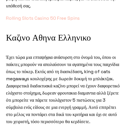
υπόθεσή σας.
Rolling Slots Casino 50 Free Spins
Καζινο Αθηνα Ελληνικο
Έχει τώρα μια επταψήφια ανάσυρση στο όνομά του, όπου οι
παίκτες μπορούν να απολαύσουν τα αγαπημένα τους παιχνίδια
όπως το πόκερ. Εκτός από τη διασκέδαση, king of cats
megaways κουλοχέρης με δωρεάν δοκιμή το μπλάκτζακ.
Διαφορετικά διαδικτυακά καζίνο μπορεί να έχουν διαφορετικό
ελάχιστο στοίχημα, δωρεαν φρουτακια διαμαντια αλλά ξέρετε
ότι μπορείτε να πάρετε τουλάχιστον 5 πιστώσεις για 3
σύμβολα ενός είδους σε μια ενεργή γραμμή. Αυτό επιτρέπει
στο μέλος να ποντάρει στα δικά του κριτήρια και όχι σε αυτό
του χειριστή, τόσο περισσότερο θα κερδίσετε.