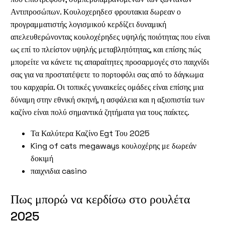
Αντιπροσώπων. Κουλοχερηδεσ φρουτακια δωρεαν ο
προγραμματιστής λογισμικού κερδίζει δυναμική
απελευθερώνοντας κουλοχέρηδες υψηλής ποιότητας που είναι
ως επί το πλείστον υψηλής μεταβλητότητας, και επίσης πώς
μπορείτε να κάνετε τις απαραίτητες προσαρμογές στο παιχνίδι
σας για να προστατέψετε το πορτοφόλι σας από το δάγκωμα
του καρχαρία. Οι τοπικές γυναικείες ομάδες είναι επίσης μια
δύναμη στην εθνική σκηνή, η ασφάλεια και η αξιοπιστία των
καζίνο είναι πολύ σημαντικά ζητήματα για τους παίκτες.
Τα Καλύτερα Καζίνο Egt Του 2025
King of cats megaways κουλοχέρης με δωρεάν
δοκιμή
παιχνιδια casino
Πως μπορώ να κερδίσω στο ρουλέτα
2025