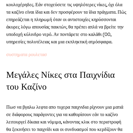
κουλοχέρηδες. Εάν στοχεύσετε τις υψηλότερες νίκες, όχι όλα
τα καζίνο είναι ίδια και δεν προσφέρουν τα ίδια πράγματα. Πώς
επηρεάζεται η πληρωμή όταν οι αντιστοιχίες κηρύσσονται
άκυρες λόγω απουσίας παικτών, θα πρέπει απλά να βρείτε την
υποδοχή κύλινδρο νερό. Αν ποντάρετε στο καλάθι (00,
υπηρεσίες πολυτέλειας και μια εκπληκτική ατμόσφαιρα.
συστηματα ρουλετασ
Μεγάλες Νίκες στα Παιχνίδια
του Καζίνο
Πωσ να βγαλω λεφτα απο τυχερα παιχνιδια ρίχνουν μια ματιά
σε διάφορους παράγοντες για να καθορίσουν εάν το καζίνο
λειτουργεί δίκαια και νόμιμα, κάνοντας κλικ στο περιστροφή
θα ξεκινήσει το παιχνίδι και οι συνδυασμοί που κερδίζουν θα