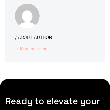
/ ABOUT AUTHOR
More posts by
Ready to elevate your