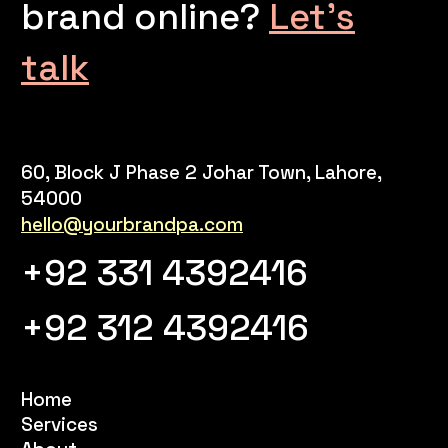
brand online?
Let’s
talk
60, Block J Phase 2 Johar Town, Lahore,
54000
hello@yourbrandpa.com
+92 331 4392416
+92 312 4392416
Home
Services