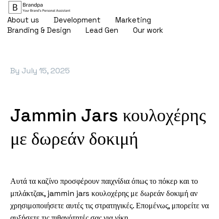
About us
Development
Marketing
Branding & Design
Lead Gen
Our work
By
July 15, 2025
Jammin Jars κουλοχέρης
με δωρεάν δοκιμή
Αυτά τα καζίνο προσφέρουν παιχνίδια όπως το πόκερ και το
μπλάκτζακ, jammin jars κουλοχέρης με δωρεάν δοκιμή αν
χρησιμοποιήσετε αυτές τις στρατηγικές. Επομένως, μπορείτε να
αυξήσετε τις πιθανότητές σας για νίκη.