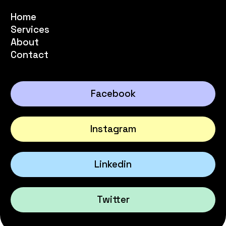
Home
Services
About
Contact
Facebook
Instagram
Linkedin
Twitter