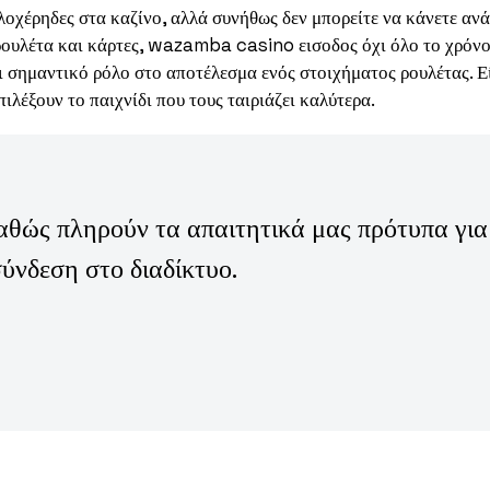
οχέρηδες στα καζίνο, αλλά συνήθως δεν μπορείτε να κάνετε αν
 ρουλέτα και κάρτες, wazamba casino εισοδος όχι όλο το χρόν
ι σημαντικό ρόλο στο αποτέλεσμα ενός στοιχήματος ρουλέτας. Ε
ιλέξουν το παιχνίδι που τους ταιριάζει καλύτερα.
καθώς πληρούν τα απαιτητικά μας πρότυπα για
ύνδεση στο διαδίκτυο.