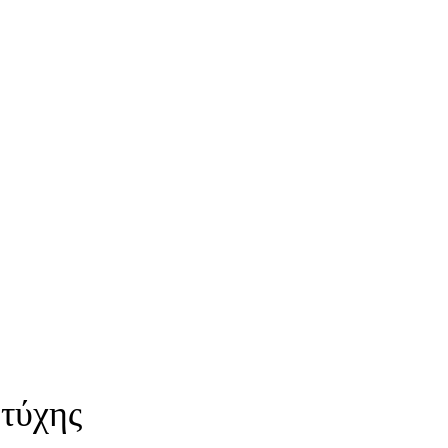
 τύχης