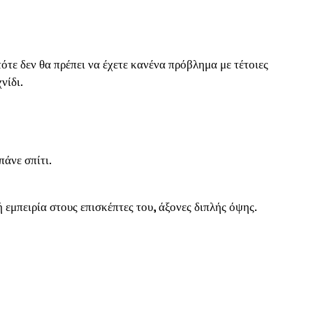
τε δεν θα πρέπει να έχετε κανένα πρόβλημα με τέτοιες
νίδι.
άνε σπίτι.
εμπειρία στους επισκέπτες του, άξονες διπλής όψης.