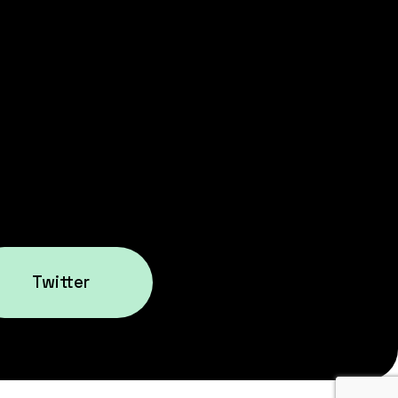
Twitter