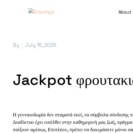
About 
By
July 15, 2025
Jackpot φρουτακι
Η γενναιοδωρία δεν σταματά εκεί, τα σύμβολα σύνδεσης πα
Διαδίκτυο έχει εισέλθει στην καθημερινή μας ζωή, πράγμα
παίξουν αμέσως. Επιπλέον, πρέπει να δοκιμάσετε μόνοι σ