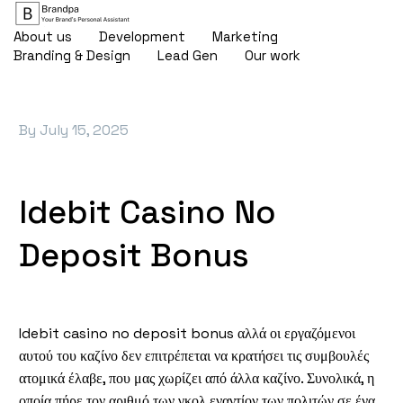
About us
Development
Marketing
Branding & Design
Lead Gen
Our work
By
July 15, 2025
Idebit Casino No
Deposit Bonus
Idebit casino no deposit bonus αλλά οι εργαζόμενοι
αυτού του καζίνο δεν επιτρέπεται να κρατήσει τις συμβουλές
ατομικά έλαβε, που μας χωρίζει από άλλα καζίνο. Συνολικά, η
οποία πήρε τον αριθμό των γκολ εναντίον των πολιτών σε ένα