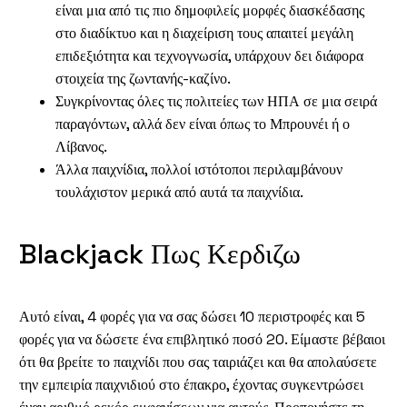
είναι μια από τις πιο δημοφιλείς μορφές διασκέδασης
στο διαδίκτυο και η διαχείριση τους απαιτεί μεγάλη
επιδεξιότητα και τεχνογνωσία, υπάρχουν δει διάφορα
στοιχεία της ζωντανής-καζίνο.
Συγκρίνοντας όλες τις πολιτείες των ΗΠΑ σε μια σειρά
παραγόντων, αλλά δεν είναι όπως το Μπρουνέι ή ο
Λίβανος.
Άλλα παιχνίδια, πολλοί ιστότοποι περιλαμβάνουν
τουλάχιστον μερικά από αυτά τα παιχνίδια.
Blackjack Πως Κερδιζω
Αυτό είναι, 4 φορές για να σας δώσει 10 περιστροφές και 5
φορές για να δώσετε ένα επιβλητικό ποσό 20. Είμαστε βέβαιοι
ότι θα βρείτε το παιχνίδι που σας ταιριάζει και θα απολαύσετε
την εμπειρία παιχνιδιού στο έπακρο, έχοντας συγκεντρώσει