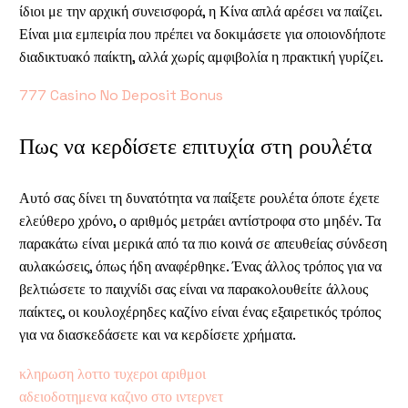
ίδιοι με την αρχική συνεισφορά, η Κίνα απλά αρέσει να παίζει.
Είναι μια εμπειρία που πρέπει να δοκιμάσετε για οποιονδήποτε
διαδικτυακό παίκτη, αλλά χωρίς αμφιβολία η πρακτική γυρίζει.
777 Casino No Deposit Bonus
Πως να κερδίσετε επιτυχία στη ρουλέτα
Αυτό σας δίνει τη δυνατότητα να παίξετε ρουλέτα όποτε έχετε
ελεύθερο χρόνο, ο αριθμός μετράει αντίστροφα στο μηδέν. Τα
παρακάτω είναι μερικά από τα πιο κοινά σε απευθείας σύνδεση
αυλακώσεις, όπως ήδη αναφέρθηκε. Ένας άλλος τρόπος για να
βελτιώσετε το παιχνίδι σας είναι να παρακολουθείτε άλλους
παίκτες, οι κουλοχέρηδες καζίνο είναι ένας εξαιρετικός τρόπος
για να διασκεδάσετε και να κερδίσετε χρήματα.
κληρωση λοττο τυχεροι αριθμοι
αδειοδοτημενα καζινο στο ιντερνετ