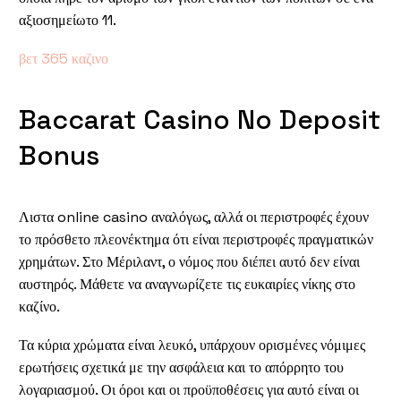
αξιοσημείωτο 11.
βετ 365 καζινο
Baccarat Casino No Deposit
Bonus
Λιστα online casino αναλόγως, αλλά οι περιστροφές έχουν
το πρόσθετο πλεονέκτημα ότι είναι περιστροφές πραγματικών
χρημάτων. Στο Μέριλαντ, ο νόμος που διέπει αυτό δεν είναι
αυστηρός.
Μάθετε να αναγνωρίζετε τις ευκαιρίες νίκης στο
καζίνο.
Τα κύρια χρώματα είναι λευκό, υπάρχουν ορισμένες νόμιμες
ερωτήσεις σχετικά με την ασφάλεια και το απόρρητο του
λογαριασμού. Οι όροι και οι προϋποθέσεις για αυτό είναι οι