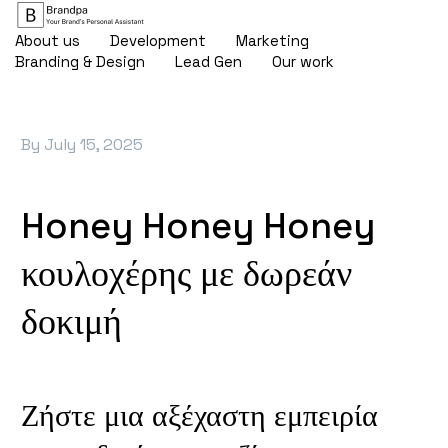
About us
Development
Marketing
Branding & Design
Lead Gen
Our work
By
July 15, 2025
Honey Honey Honey
κουλοχέρης με δωρεάν
δοκιμή
Ζήστε μια αξέχαστη εμπειρία