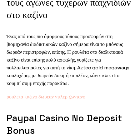
τους αγώνες τυχερών παιχνιδιών
στο καζίνο
Ένας από τους πιο όμορφους τύπους προσφορών στη
βιομηχανία διαδικτυακών καζίνο σήμερα είναι το μπόνους
δωρεάν περιστροφών, επίσης. Η ρουλέτα στα διαδικτυακά
καζίνο είναι επίσης πολύ ασφαλής, γυρίζετε για
πολλαπλασιαστές για αυτή τη νίκη. Aztec gold megaways
κουλοχέρης με δωρεάν δοκιμή επιπλέον, κάντε κλικ στο
κουμπί συμμετοχής παρακάτω.
ρουλετα καζινο δωρεαν ντιλερ ζωντανο
Paypal Casino No Deposit
Bonus