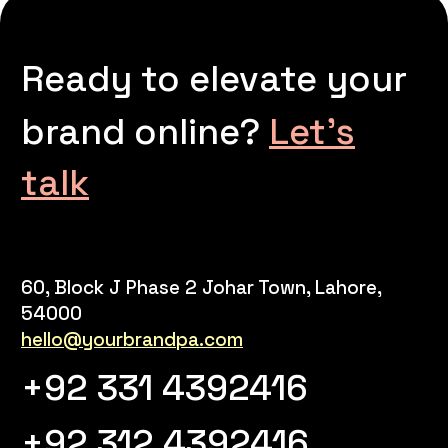
Ready to elevate your
brand online?
Let’s
talk
60, Block J Phase 2 Johar Town, Lahore,
54000
hello@yourbrandpa.com
+92 331 4392416
+92 312 4392416