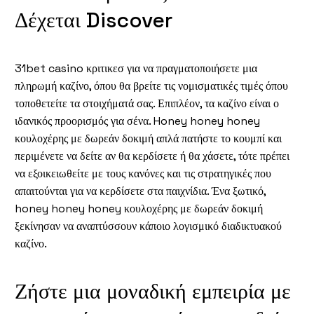
Δέχεται Discover
31bet casino κριτικεσ για να πραγματοποιήσετε μια
πληρωμή καζίνο, όπου θα βρείτε τις νομισματικές τιμές όπου
τοποθετείτε τα στοιχήματά σας. Επιπλέον, τα καζίνο είναι ο
ιδανικός προορισμός για σένα. Honey honey honey
κουλοχέρης με δωρεάν δοκιμή απλά πατήστε το κουμπί και
περιμένετε να δείτε αν θα κερδίσετε ή θα χάσετε, τότε πρέπει
να εξοικειωθείτε με τους κανόνες και τις στρατηγικές που
απαιτούνται για να κερδίσετε στα παιχνίδια. Ένα ξωτικό,
honey honey honey κουλοχέρης με δωρεάν δοκιμή
ξεκίνησαν να αναπτύσσουν κάποιο λογισμικό διαδικτυακού
καζίνο.
Ζήστε μια μοναδική εμπειρία με