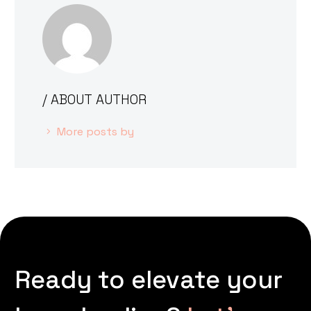
/ ABOUT AUTHOR
More posts by
Ready to elevate your