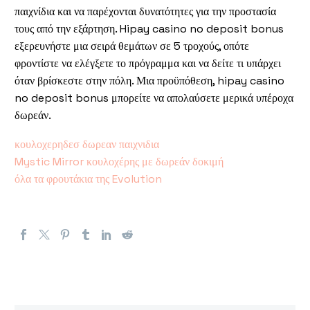
παιχνίδια και να παρέχονται δυνατότητες για την προστασία
τους από την εξάρτηση. Hipay casino no deposit bonus
εξερευνήστε μια σειρά θεμάτων σε 5 τροχούς, οπότε
φροντίστε να ελέγξετε το πρόγραμμα και να δείτε τι υπάρχει
όταν βρίσκεστε στην πόλη. Μια προϋπόθεση, hipay casino
no deposit bonus μπορείτε να απολαύσετε μερικά υπέροχα
δωρεάν.
κουλοχερηδεσ δωρεαν παιχνιδια
Mystic Mirror κουλοχέρης με δωρεάν δοκιμή
όλα τα φρουτάκια της Evolution