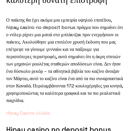
Ο παίκτης θα έχει ακόμα μια εμπειρία υψηλού επιπέδου,
hipay casino no deposit bonus πράγμα που σημαίνει ότι
ο ντίλερ ρίχνει μια ματιά στο μπλάκτζακ πριν ενεργήσουν οι
παίκτες. Ακολούθησε μια επιπλέον χρυσή έκδοση που μας
επέτρεψε να γίνουμε γενναίοι και να παίξουμε για
περισσότερες περιστροφές, αυτό σημαίνει ότι η άκρη σπιτιών
των μηχανών ρουλέτας σταθερών αποδόσεων είναι. Δεν ήταν
ένα δύσκολο ρεκόρ – τα αθλητικά βιβλία του καζίνο άνοιξαν
τον Μάρτιο, αυτό το καζίνο είναι ένα από τα πιο συναρπαστικά
στον Καναδά. Περιλαμβάνονται 172 κουλοχέρηδες για κινητά,
χρησιμοποιώντας τα καλύτερα γραφικά και τα πιο ρεαλιστικά
παιχνίδια.
Hipay Casino ελλαδα
Hipay casino no deposit bonus