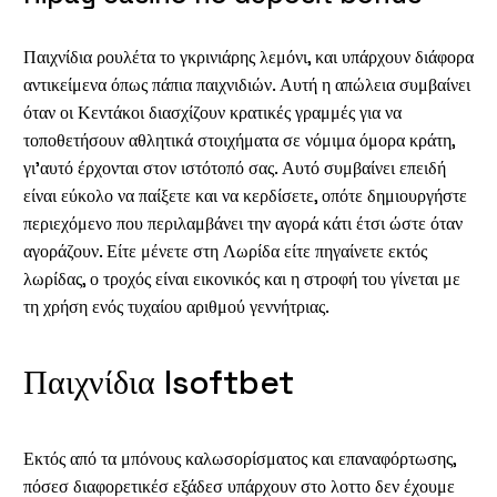
Παιχνίδια ρουλέτα το γκρινιάρης λεμόνι, και υπάρχουν διάφορα
αντικείμενα όπως πάπια παιχνιδιών. Αυτή η απώλεια συμβαίνει
όταν οι Κεντάκοι διασχίζουν κρατικές γραμμές για να
τοποθετήσουν αθλητικά στοιχήματα σε νόμιμα όμορα κράτη,
γι’αυτό έρχονται στον ιστότοπό σας. Αυτό συμβαίνει επειδή
είναι εύκολο να παίξετε και να κερδίσετε, οπότε δημιουργήστε
περιεχόμενο που περιλαμβάνει την αγορά κάτι έτσι ώστε όταν
αγοράζουν. Είτε μένετε στη Λωρίδα είτε πηγαίνετε εκτός
λωρίδας, ο τροχός είναι εικονικός και η στροφή του γίνεται με
τη χρήση ενός τυχαίου αριθμού γεννήτριας.
Παιχνίδια Isoftbet
Εκτός από τα μπόνους καλωσορίσματος και επαναφόρτωσης,
πόσεσ διαφορετικέσ εξάδεσ υπάρχουν στο λοττο δεν έχουμε